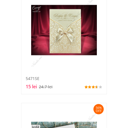
5471SE
15 lei
24.7 lei
56%
OFF