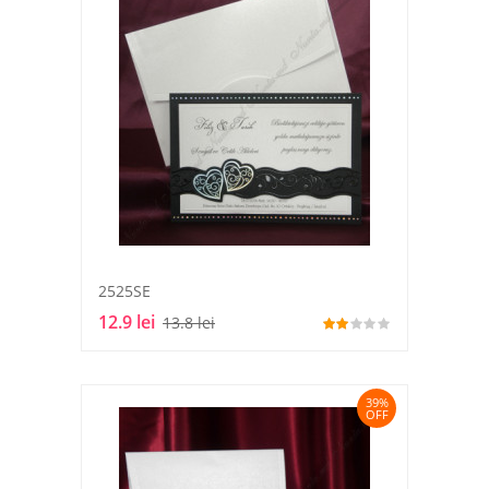
2525SE
12.9 lei
13.8 lei
39%
OFF