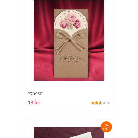
2709SE
13 lei
7%
OFF