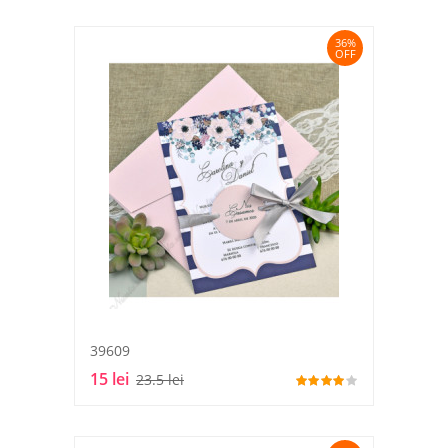
36%
OFF
39609
15 lei
23.5 lei