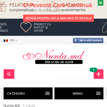
O Poveste Care Continuă
PREDĂM ÎN MÂINI BUNE
APASĂ PENTRU AFLA MAI MULTE DETALII
RO
?
CATEGORII
MENIU
Nunta.md
Cards