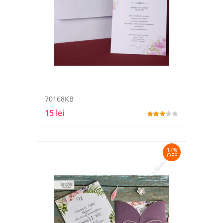
70168KB
15 lei
17%
OFF