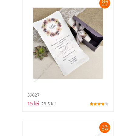
36%
OFF
39627
15 lei
23.5 lei
39%
OFF