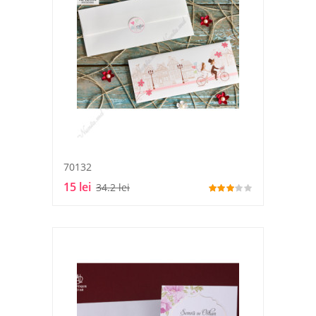
70132
15 lei
34.2 lei