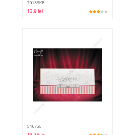
70183KB
13.9 lei
5467SE
13.75 lei