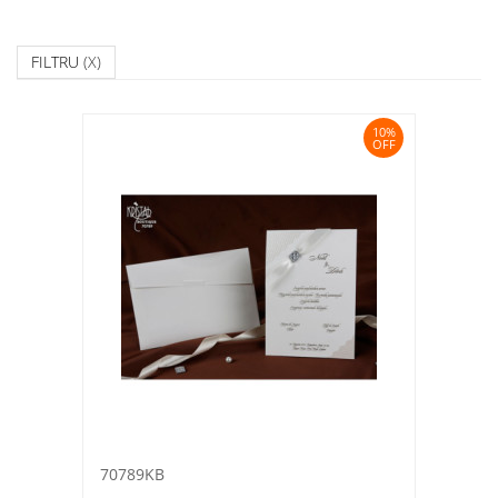
FILTRU
(X)
10%
OFF
70789KB