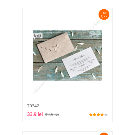
14%
OFF
70342
33.9 lei
39.5 lei