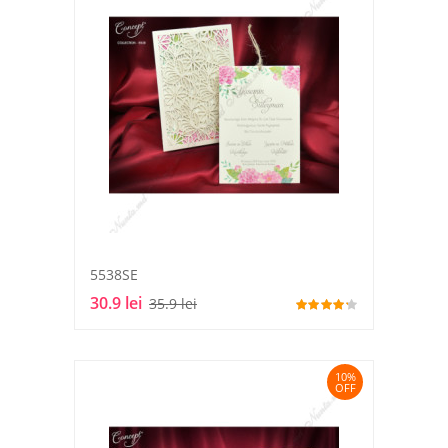
5538SE
30.9 lei
35.9 lei
10%
OFF