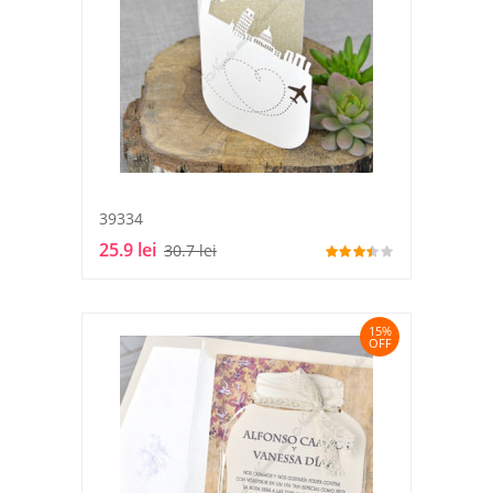
39334
25.9 lei
30.7 lei
15%
OFF