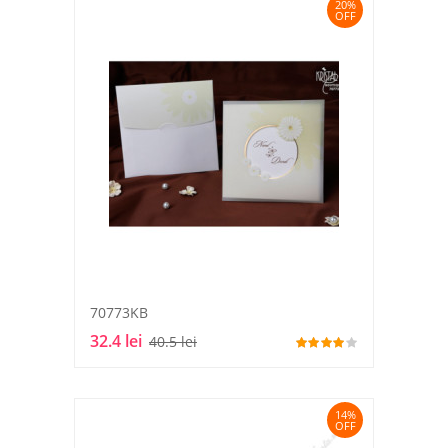
20%
OFF
70773KB
32.4 lei
40.5 lei
14%
OFF