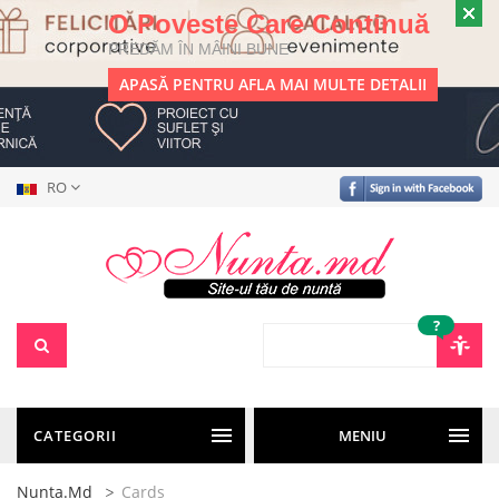
O Poveste Care Continuă
PREDĂM ÎN MÂINI BUNE
APASĂ PENTRU AFLA MAI MULTE DETALII
RO
?
CATEGORII
MENIU
Nunta.md
Cards