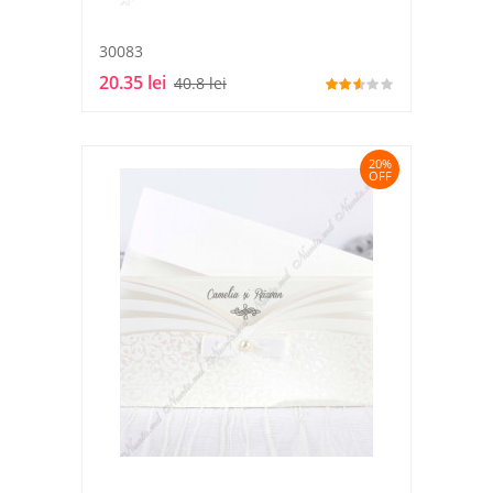
30083
20.35 lei
40.8 lei
20%
OFF