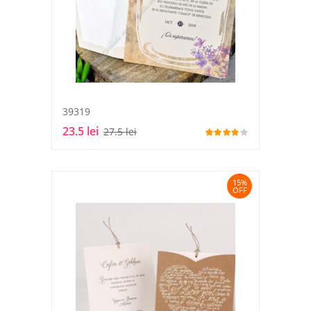
39319
23.5 lei
27.5 lei
15%
OFF