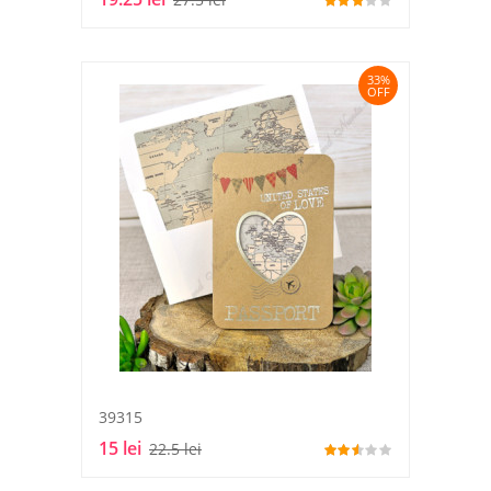
33%
OFF
39315
15 lei
22.5 lei