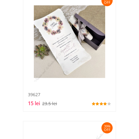
OFF
39627
15 lei
23.5 lei
39%
OFF