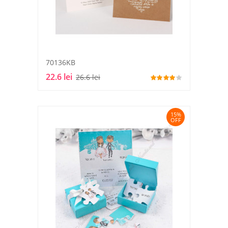
70136KB
22.6 lei
26.6 lei
15%
OFF