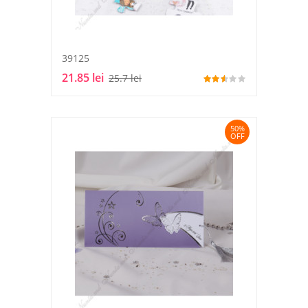
39125
21.85 lei
25.7 lei
50%
OFF