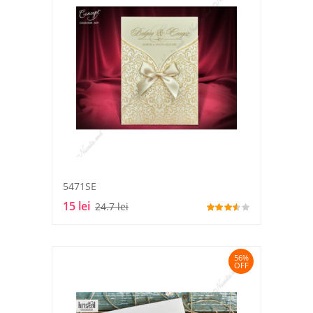
5471SE
15 lei
24.7 lei
56%
OFF