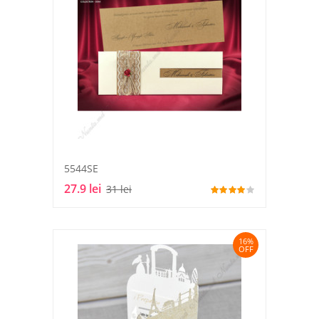
5544SE
27.9 lei
31 lei
16%
OFF