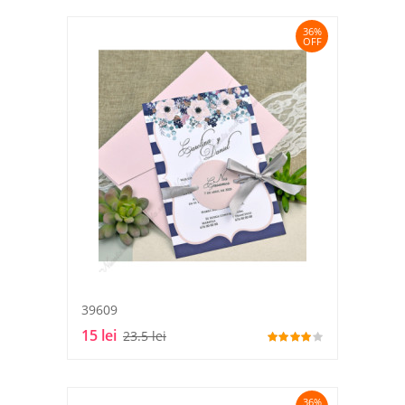
36%
OFF
39609
15 lei
23.5 lei
36%