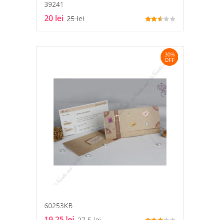
39241
20 lei
25 lei
30%
OFF
60253KB
19.25 lei
27.5 lei