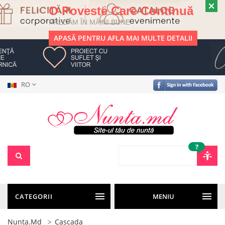
O Poveste Care Continuă
PREDĂM ÎN MÂINI BUNE
APASĂ PENTRU AFLA MAI MULTE DETALII
RO
?
CATEGORII
MENIU
Nunta.md
Cascada