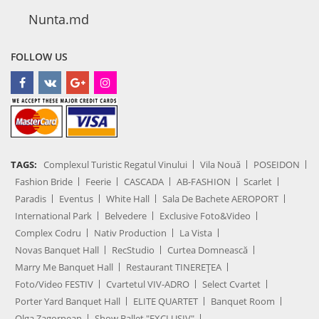
Nunta.md
FOLLOW US
TAGS:
Complexul Turistic Regatul Vinului
Vila Nouă
POSEIDON
Fashion Bride
Feerie
CASCADA
AB-FASHION
Scarlet
Paradis
Eventus
White Hall
Sala De Bachete AEROPORT
International Park
Belvedere
Exclusive Foto&Video
Complex Codru
Nativ Production
La Vista
Novas Banquet Hall
RecStudio
Curtea Domnească
Marry Me Banquet Hall
Restaurant TINEREȚEA
Foto/Video FESTIV
Cvartetul VIV-ADRO
Select Cvartet
Porter Yard Banquet Hall
ELITE QUARTET
Banquet Room
Olga Zagornean
Show Ballet "EXCLUSIV"