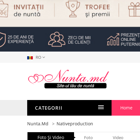
RO
CATEGORII
Home
Nunta.md
Nativeproduction
Foto Şi Video
Foto
Video