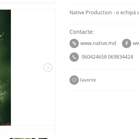
Native Production - o echipă d
Contacte:
www.native.md
ww
060424658 069834424
Favorite