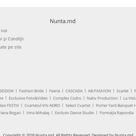
Nunta.md
 noi
 şi Condiţii
tate pe site
SEIDON
Fashion Bride
Feerie
CASCADA
AB-FASHION
Scarlet
re
Exclusive Foto&Video
Complex Codru
Nativ Production
La Vist
deo FESTIV
Cvartetul VIV-ADRO
Select Cvartet
Porter Yard Banquet H
iana Bogaci
Irina Mihalaș
Exclusiv Dance Studio
Formația Rapsodia
Copyright © 2026 Nunta.md. All Rights Reserved. Designed by Nunta.md