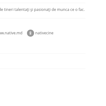
e tineri talentați și pasionați de munca ce o fac.
w.native.md
nativecine