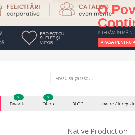
O Pov
Conti
PREDĂM ÎN MÂINI
APASĂ PENTRU A
?
?
Favorite
Oferte
BLOG
Logare / Înregist
Native Production