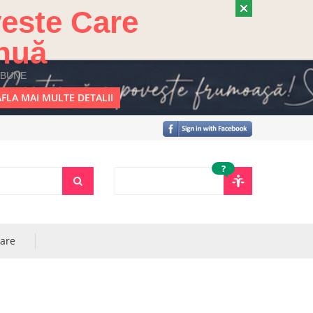
este Care
nuă
 BUNE
FLA MAI MULTE DETALII
?
rare