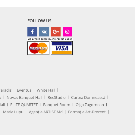
FOLLOW US
Paradis
Eventus
White Hall
a
Novas Banquet Hall
RecStudio
Curtea Domnească
all
ELITE QUARTET
Banquet Room
Olga Zagornean
Maria Lupu
Agenţia ARTIST.md
Formația Art-Prezent