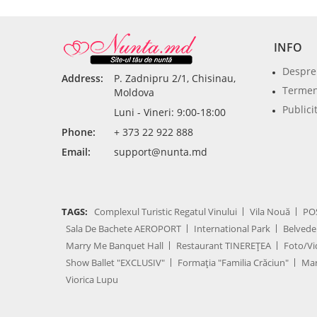
INFO
Despre
Address:
P. Zadnipru 2/1, Chisinau,
Termeni
Moldova
Publici
Luni - Vineri: 9:00-18:00
Phone:
+ 373 22 922 888
Email:
support@nunta.md
TAGS:
Complexul Turistic Regatul Vinului
Vila Nouă
PO
Sala De Bachete AEROPORT
International Park
Belvede
Marry Me Banquet Hall
Restaurant TINEREȚEA
Foto/Vi
Show Ballet "EXCLUSIV"
Formația "Familia Crăciun"
Mar
Viorica Lupu