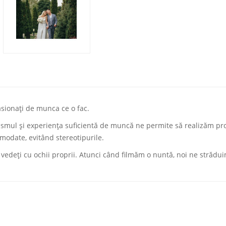
pasionați de munca ce o fac.
smul și experiența suficientă de muncă ne permite să realizăm pr
emodate, evitând stereotipurile.
vedeți cu ochii proprii. Atunci când filmăm o nuntă, noi ne strădu