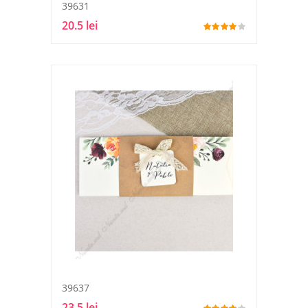
39631
20.5 lei
39637
23.5 lei