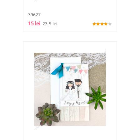
39627
15 lei
23.5 lei