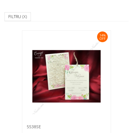
FILTRU
(X)
14%
OFF
5538SE