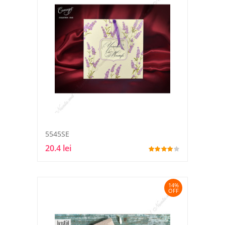
5545SE
20.4 lei
14%
OFF