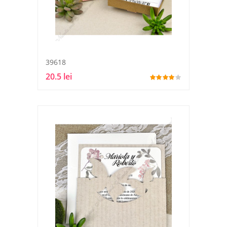
39618
20.5 lei