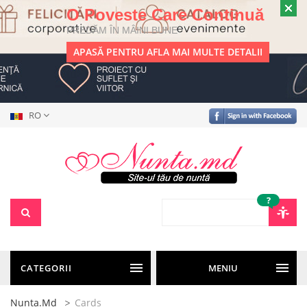
O Poveste Care Continuă
PREDĂM ÎN MÂINI BUNE
APASĂ PENTRU AFLA MAI MULTE DETALII
RO
?
CATEGORII
MENIU
Nunta.md
Cards