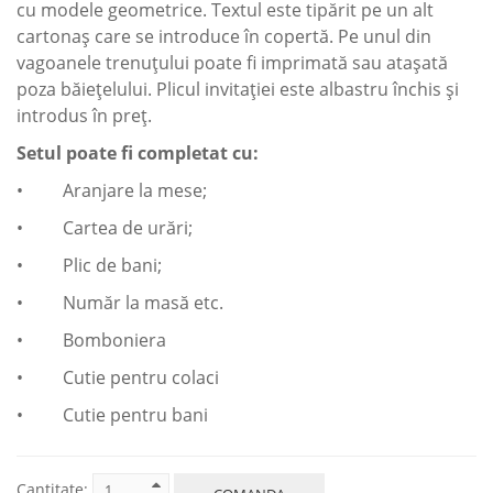
cu modele geometrice. Textul este tipărit pe un alt
cartonaș care se introduce în copertă. Pe unul din
vagoanele trenuțului poate fi imprimată sau atașată
poza băiețelului. Plicul invitației este albastru închis și
introdus în preț.
Setul poate fi completat cu:
• Aranjare la mese;
• Cartea de urări;
• Plic de bani;
• Număr la masă etc.
• Bomboniera
• Cutie pentru colaci
• Cutie pentru bani
Cantitate: