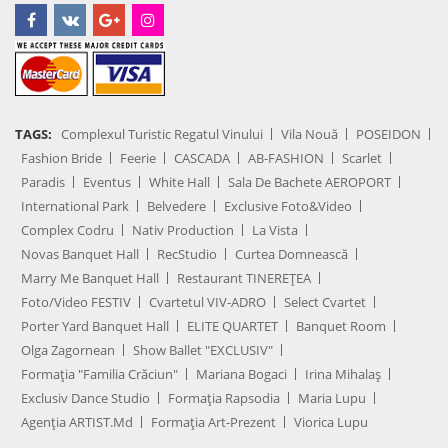
TAGS:
Complexul Turistic Regatul Vinului
Vila Nouă
POSEIDON
Fashion Bride
Feerie
CASCADA
AB-FASHION
Scarlet
Paradis
Eventus
White Hall
Sala De Bachete AEROPORT
International Park
Belvedere
Exclusive Foto&Video
Complex Codru
Nativ Production
La Vista
Novas Banquet Hall
RecStudio
Curtea Domnească
Marry Me Banquet Hall
Restaurant TINEREȚEA
Foto/Video FESTIV
Cvartetul VIV-ADRO
Select Cvartet
Porter Yard Banquet Hall
ELITE QUARTET
Banquet Room
Olga Zagornean
Show Ballet "EXCLUSIV"
Formația "Familia Crăciun"
Mariana Bogaci
Irina Mihalaș
Exclusiv Dance Studio
Formația Rapsodia
Maria Lupu
Agenţia ARTIST.md
Formația Art-Prezent
Viorica Lupu