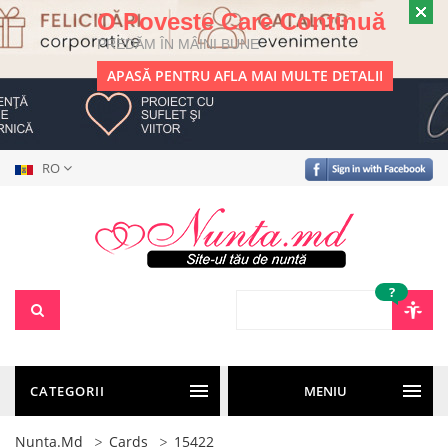
O Poveste Care Continuă
PREDĂM ÎN MÂINI BUNE
APASĂ PENTRU AFLA MAI MULTE DETALII
RO
?
CATEGORII
MENIU
Nunta.md
Cards
15422