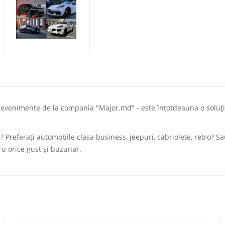
venimente de la compania "Major.md" - este întotdeauna o soluție
 Preferați automobile clasa business, jeepuri, cabriolete, retro? Sau
ru orice gust și buzunar.