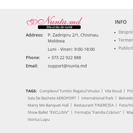
INFO
Despre
Address:
P. Zadnipru 2/1, Chisinau,
Termeni
Moldova
Publici
Luni - Vineri: 9:00-18:00
Phone:
+ 373 22 922 888
Email:
support@nunta.md
TAGS:
Complexul Turistic Regatul Vinului
Vila Nouă
PO
Sala De Bachete AEROPORT
International Park
Belvede
Marry Me Banquet Hall
Restaurant TINEREȚEA
Foto/Vi
Show Ballet "EXCLUSIV"
Formația "Familia Crăciun"
Mar
Viorica Lupu