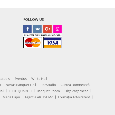
FOLLOW US
Paradis
Eventus
White Hall
a
Novas Banquet Hall
RecStudio
Curtea Domnească
all
ELITE QUARTET
Banquet Room
Olga Zagornean
Maria Lupu
Agenţia ARTIST.md
Formația Art-Prezent