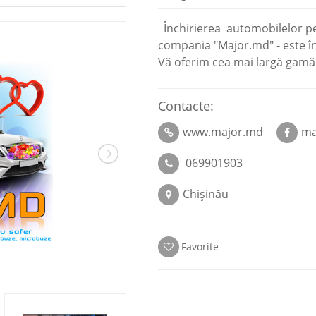
Închirierea automobilelor pe
compania "Major.md" - este în
Vă oferim cea mai largă gamă 
Contacte:
www.major.md
ma
069901903
Chișinău
Favorite