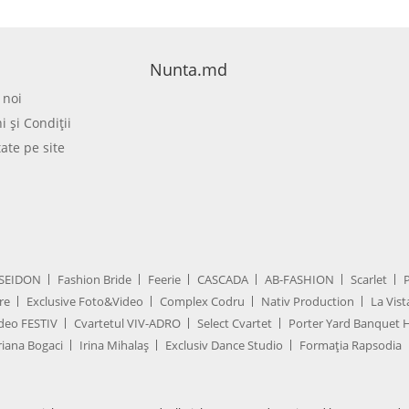
Nunta.md
 noi
 şi Condiţii
tate pe site
SEIDON
Fashion Bride
Feerie
CASCADA
AB-FASHION
Scarlet
re
Exclusive Foto&Video
Complex Codru
Nativ Production
La Vist
deo FESTIV
Cvartetul VIV-ADRO
Select Cvartet
Porter Yard Banquet H
iana Bogaci
Irina Mihalaș
Exclusiv Dance Studio
Formația Rapsodia