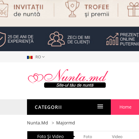
RO
CATEGORII
Home
Nunta.md
Majormd
Foto Şi Video
Foto
Video