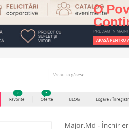
O Pov
Conti
PREDĂM ÎN MÂINI
APASĂ PENTRU A
?
?
Favorite
Oferte
BLOG
Logare / Înregist
Major.md - Închirie