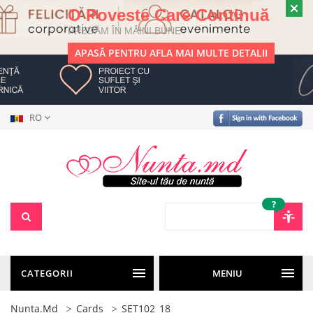
O Poveste Care Continuă
PREDĂM ÎN MÂINI BUNE
APASĂ PENTRU AFLA MAI MULTE DETALII
RO
?
CATEGORII
MENIU
Nunta.md
Cards
SET102_18