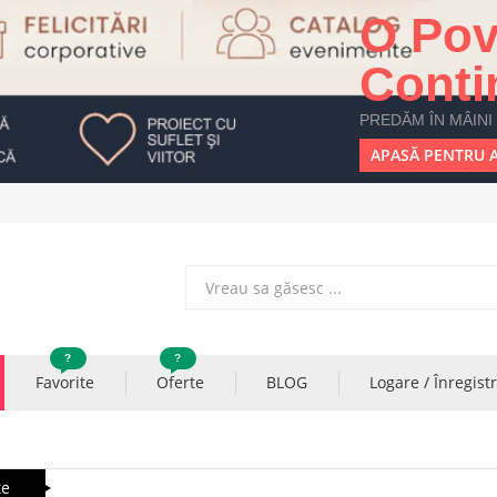
O Pov
Conti
PREDĂM ÎN MÂINI
APASĂ PENTRU A
?
?
Favorite
Oferte
BLOG
Logare / Înregist
te