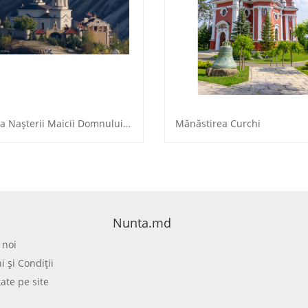
Biserica Naşterii Maicii Domnului, s. Butuceni
Mănăstirea Curchi
Nunta.md
 noi
 şi Condiţii
tate pe site