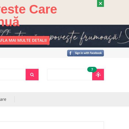
este Care
nuă
 BUNE
FLA MAI MULTE DETALII
?
rare