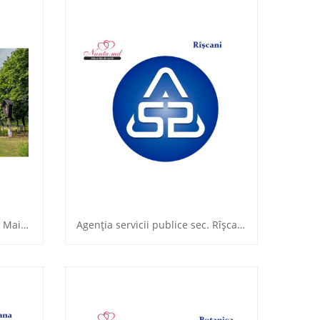
Biserica de lemn „Adormirea Maicii Domnului”
Agenţia servicii publice sec. Rîşcani