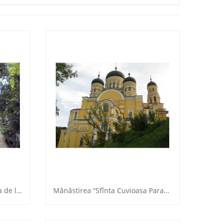
Biserica Sf. Cuvioasa Teodora de la Sihla
Mănăstirea “Sfînta Cuvioasa Parascheva”, Hîncu