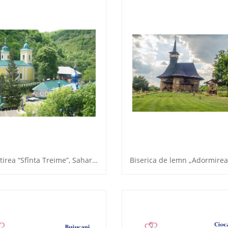
Mănăstirea “Sfînta Treime”, Saharna