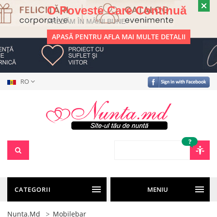
O Poveste Care Continuă
PREDĂM ÎN MÂINI BUNE
APASĂ PENTRU AFLA MAI MULTE DETALII
RO
?
CATEGORII
MENIU
Nunta.md
Mobilebar