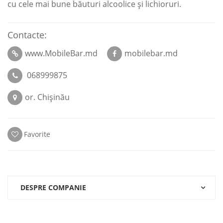
cu cele mai bune băuturi alcoolice şi lichioruri.
Contacte:
www.MobileBar.md
mobilebar.md
068999875
or. Chişinău
Favorite
DESPRE COMPANIE