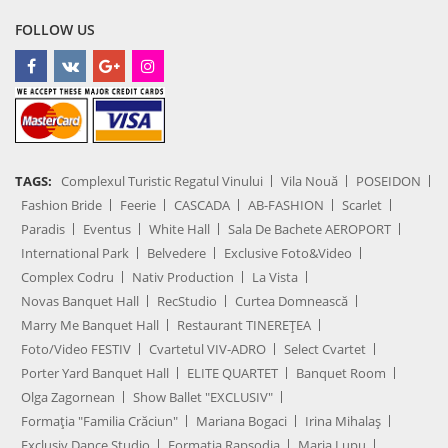
FOLLOW US
TAGS:
Complexul Turistic Regatul Vinului
Vila Nouă
POSEIDON
Fashion Bride
Feerie
CASCADA
AB-FASHION
Scarlet
Paradis
Eventus
White Hall
Sala De Bachete AEROPORT
International Park
Belvedere
Exclusive Foto&Video
Complex Codru
Nativ Production
La Vista
Novas Banquet Hall
RecStudio
Curtea Domnească
Marry Me Banquet Hall
Restaurant TINEREȚEA
Foto/Video FESTIV
Cvartetul VIV-ADRO
Select Cvartet
Porter Yard Banquet Hall
ELITE QUARTET
Banquet Room
Olga Zagornean
Show Ballet "EXCLUSIV"
Formația "Familia Crăciun"
Mariana Bogaci
Irina Mihalaș
Exclusiv Dance Studio
Formația Rapsodia
Maria Lupu