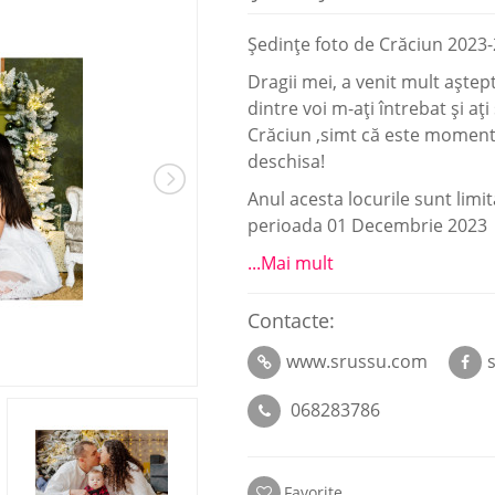
Ședințe foto de Crăciun 2023
Dragii mei, a venit mult aștep
dintre voi m-ați întrebat și aț
Crăciun ,simt că este momentul
deschisa!
Anul acesta locurile sunt limit
perioada 01 Decembrie 2023
...Mai mult
Contacte:
www.srussu.com
068283786
Favorite