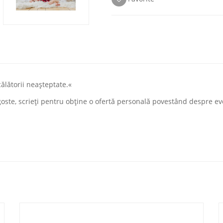
ălătorii neașteptate.«
goste, scrieți pentru obține o ofertă personală povestând despre e