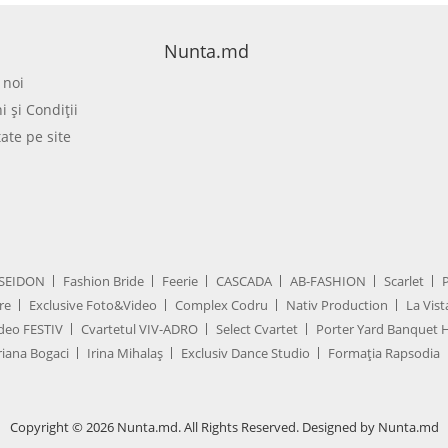
Nunta.md
 noi
 şi Condiţii
tate pe site
SEIDON
Fashion Bride
Feerie
CASCADA
AB-FASHION
Scarlet
re
Exclusive Foto&Video
Complex Codru
Nativ Production
La Vist
deo FESTIV
Cvartetul VIV-ADRO
Select Cvartet
Porter Yard Banquet H
iana Bogaci
Irina Mihalaș
Exclusiv Dance Studio
Formația Rapsodia
Copyright © 2026 Nunta.md. All Rights Reserved. Designed by Nunta.md