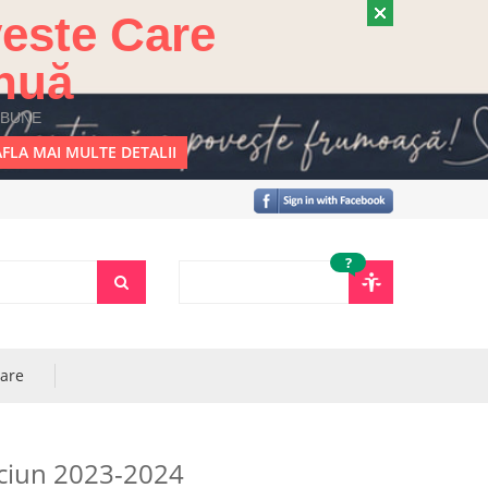
este Care
nuă
 BUNE
FLA MAI MULTE DETALII
?
rare
ăciun 2023-2024