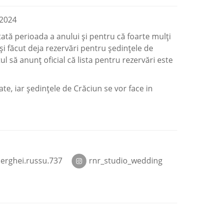
-2024
tată perioada a anului și pentru că foarte mulți
i și făcut deja rezervări pentru ședințele de
 să anunț oficial că lista pentru rezervări este
ate, iar ședințele de Crăciun se vor face in
serghei.russu.737
rnr_studio_wedding