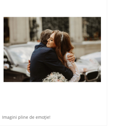
Imagini pline de emoţie!
We’re