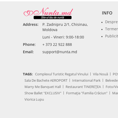
INFO
Despre
Address:
P. Zadnipru 2/1, Chisinau,
Termeni
Moldova
Publici
Luni - Vineri: 9:00-18:00
Phone:
+ 373 22 922 888
Email:
support@nunta.md
TAGS:
Complexul Turistic Regatul Vinului
Vila Nouă
PO
Sala De Bachete AEROPORT
International Park
Belvede
Marry Me Banquet Hall
Restaurant TINEREȚEA
Foto/Vi
Show Ballet "EXCLUSIV"
Formația "Familia Crăciun"
Mar
Viorica Lupu