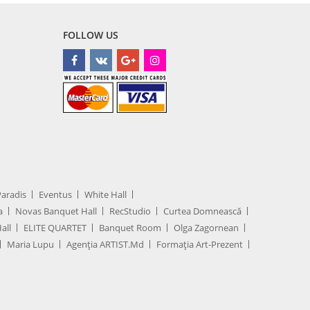
FOLLOW US
Paradis
Eventus
White Hall
a
Novas Banquet Hall
RecStudio
Curtea Domnească
all
ELITE QUARTET
Banquet Room
Olga Zagornean
Maria Lupu
Agenţia ARTIST.md
Formația Art-Prezent