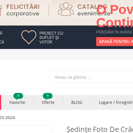
O Pov
Conti
PREDĂM ÎN MÂINI
APASĂ PENTRU A
?
?
Favorite
Oferte
BLOG
Logare / Înregist
023-2024
Ședințe Foto De Cr