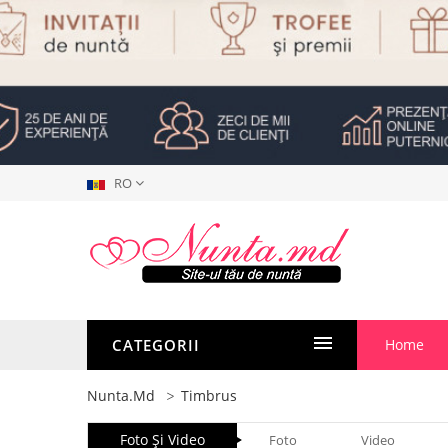
RO
CATEGORII
Home
Nunta.md
Timbrus
Foto Şi Video
Foto
Video