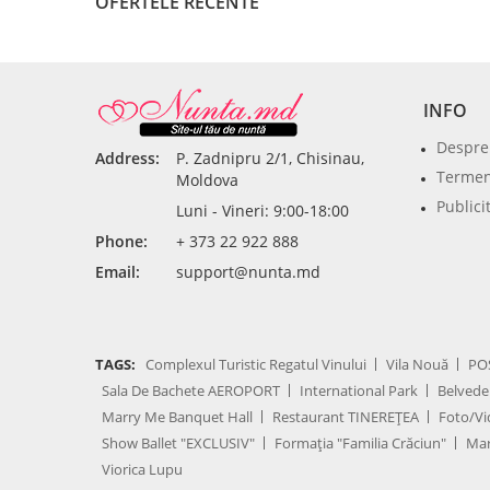
OFERTELE RECENTE
INFO
Despre
Address:
P. Zadnipru 2/1, Chisinau,
Termeni
Moldova
Publici
Luni - Vineri: 9:00-18:00
Phone:
+ 373 22 922 888
Email:
support@nunta.md
TAGS:
Complexul Turistic Regatul Vinului
Vila Nouă
PO
Sala De Bachete AEROPORT
International Park
Belvede
Marry Me Banquet Hall
Restaurant TINEREȚEA
Foto/Vi
Show Ballet "EXCLUSIV"
Formația "Familia Crăciun"
Mar
Viorica Lupu