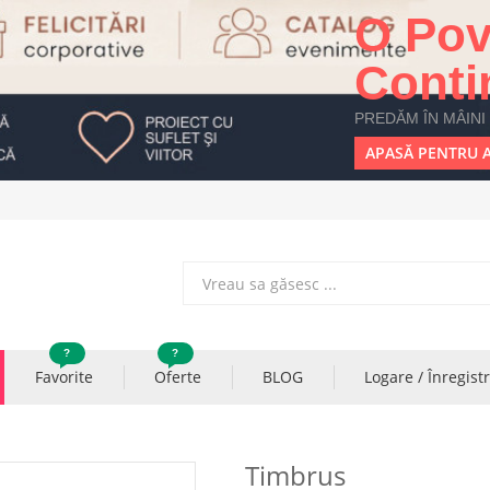
O Pov
Conti
PREDĂM ÎN MÂINI
APASĂ PENTRU A
?
?
Favorite
Oferte
BLOG
Logare / Înregist
Timbrus