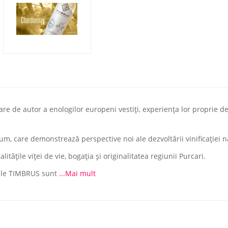
de autor a enologilor europeni vestiți, experiența lor proprie de f
m, care demonstrează perspective noi ale dezvoltării vinificației n
tăţile viţei de vie, bogaţia şi originalitatea regiunii Purcari.
iale TIMBRUS sunt
...Mai mult