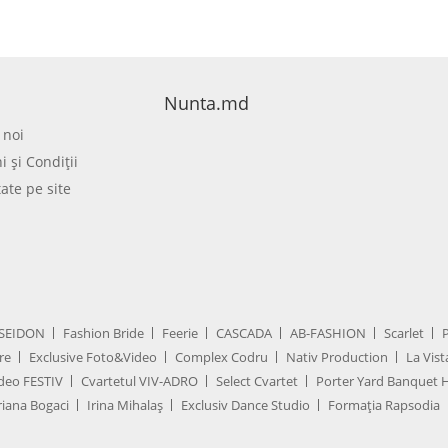
Nunta.md
 noi
 şi Condiţii
tate pe site
SEIDON
Fashion Bride
Feerie
CASCADA
AB-FASHION
Scarlet
re
Exclusive Foto&Video
Complex Codru
Nativ Production
La Vist
deo FESTIV
Cvartetul VIV-ADRO
Select Cvartet
Porter Yard Banquet H
iana Bogaci
Irina Mihalaș
Exclusiv Dance Studio
Formația Rapsodia