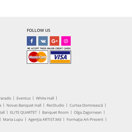
FOLLOW US
Paradis
Eventus
White Hall
a
Novas Banquet Hall
RecStudio
Curtea Domnească
all
ELITE QUARTET
Banquet Room
Olga Zagornean
Maria Lupu
Agenţia ARTIST.md
Formația Art-Prezent