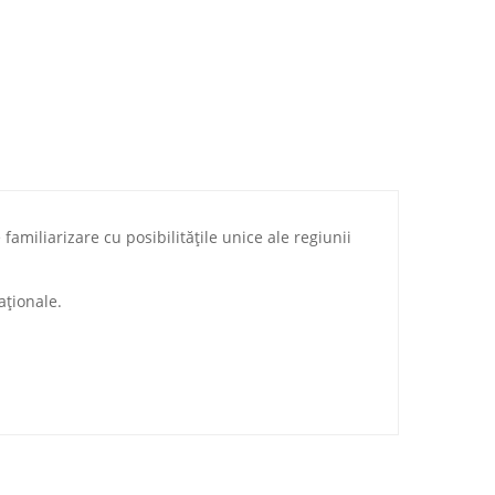
amiliarizare cu posibilitățile unice ale regiunii
aționale.