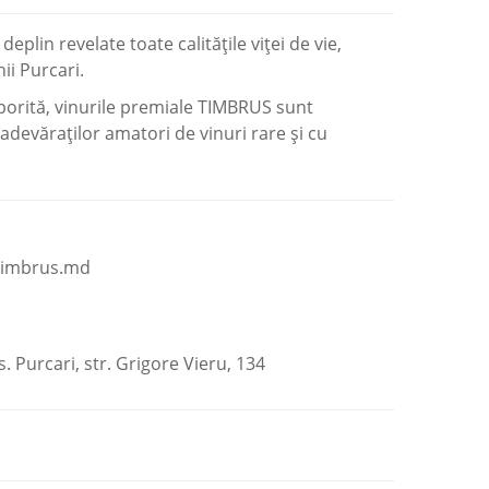
plin revelate toate calităţile viţei de vie,
ii Purcari.
porită, vinurile premiale TIMBRUS sunt
adevăraţilor amatori de vinuri rare şi cu
timbrus.md
. Purcari, str. Grigore Vieru, 134