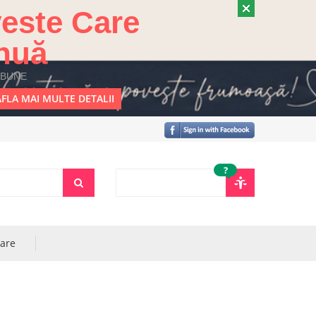
este Care
nuă
 BUNE
FLA MAI MULTE DETALII
?
rare