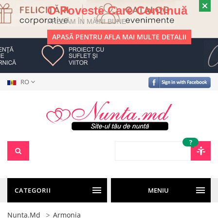
O Poveste Care Continuă
PREDĂM ÎN MÂINI BUNE
APASĂ PENTRU AFLA MAI MULTE DETALII
RO
?
CATEGORII
MENIU
Nunta.md
Armonia