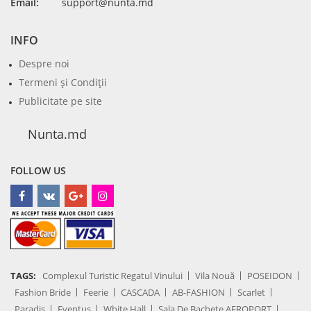
Email:
support@nunta.md
INFO
Despre noi
Termeni şi Condiţii
Publicitate pe site
Nunta.md
FOLLOW US
TAGS:
Complexul Turistic Regatul Vinului
Vila Nouă
POSEIDON
Fashion Bride
Feerie
CASCADA
AB-FASHION
Scarlet
Paradis
Eventus
White Hall
Sala De Bachete AEROPORT