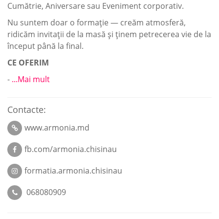
Cumătrie, Aniversare sau Eveniment corporativ.
Nu suntem doar o formație — creăm atmosferă,
ridicăm invitații de la masă și ținem petrecerea vie de la
început până la final.
CE OFERIM
-
...Mai mult
Contacte:
www.armonia.md
fb.com/armonia.chisinau
formatia.armonia.chisinau
068080909