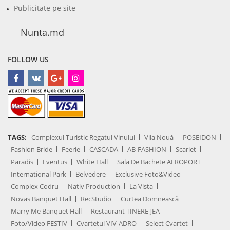
Publicitate pe site
Nunta.md
FOLLOW US
TAGS:
Complexul Turistic Regatul Vinului
Vila Nouă
POSEIDON
Fashion Bride
Feerie
CASCADA
AB-FASHION
Scarlet
Paradis
Eventus
White Hall
Sala De Bachete AEROPORT
International Park
Belvedere
Exclusive Foto&Video
Complex Codru
Nativ Production
La Vista
Novas Banquet Hall
RecStudio
Curtea Domnească
Marry Me Banquet Hall
Restaurant TINEREȚEA
Foto/Video FESTIV
Cvartetul VIV-ADRO
Select Cvartet