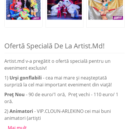
Ofertă Specială De La Artist.md!
Artist.md v-a pregătit o ofertă specială pentru un
eveniment exclusiv!
1)
Urși gonflabili
- cea mai mare și neașteptată
surpriză la cel mai important eveniment din viață!
Preț Nou
- 90 de euro/1 oră, Preț vechi - 110 euro/ 1
oră.
2)
Animatori
- VIP.CLOUN-ARLEKINO cei mai buni
animatori (artiști
...Mai mult