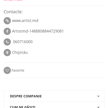
Contacte:
www.artist.md
Artistmd-1488808844729081
060716000
Chișinău
Favorite
DESPRE COMPANIE
CUM NE GĂSIŢI