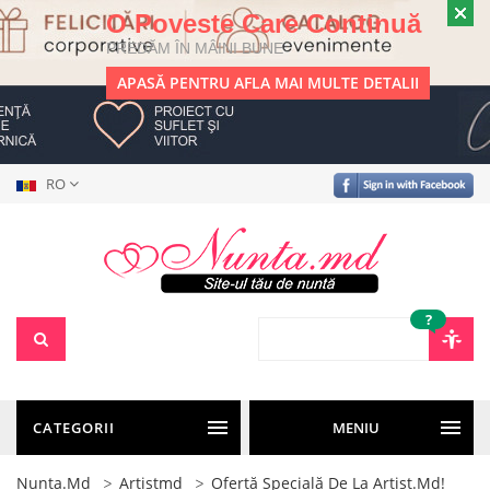
O Poveste Care Continuă
PREDĂM ÎN MÂINI BUNE
APASĂ PENTRU AFLA MAI MULTE DETALII
RO
?
CATEGORII
MENIU
Nunta.md
Artistmd
Ofertă Specială De La Artist.md!