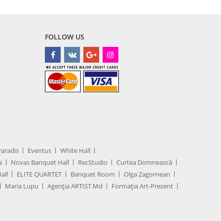
FOLLOW US
Paradis
Eventus
White Hall
a
Novas Banquet Hall
RecStudio
Curtea Domnească
all
ELITE QUARTET
Banquet Room
Olga Zagornean
Maria Lupu
Agenţia ARTIST.md
Formația Art-Prezent