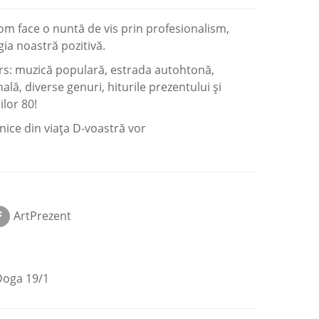
vom face o nuntă de vis prin profesionalism,
rgia noastră pozitivă.
s: muzică populară, estrada autohtonă,
lă, diverse genuri, hiturile prezentului şi
ilor 80!
ice din viaţa D-voastră vor
ArtPrezent
 Doga 19/1