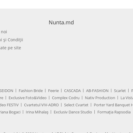
Nunta.md
 noi
 şi Condiţii
tate pe site
SEIDON
Fashion Bride
Feerie
CASCADA
AB-FASHION
Scarlet
re
Exclusive Foto&Video
Complex Codru
Nativ Production
La Vist
deo FESTIV
Cvartetul VIV-ADRO
Select Cvartet
Porter Yard Banquet H
iana Bogaci
Irina Mihalaș
Exclusiv Dance Studio
Formația Rapsodia