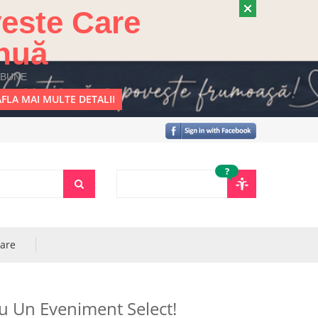
este Care
nuă
 BUNE
FLA MAI MULTE DETALII
?
rare
u Un Eveniment Select!