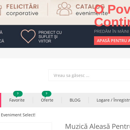
O Pov
Conti
PREDĂM ÎN MÂINI
APASĂ PENTRU A
?
?
Favorite
Oferte
BLOG
Logare / Înregist
 Eveniment Select!
Muzică Aleasă Pentr