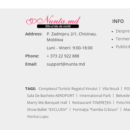
INFO
Despre
Address:
P. Zadnipru 2/1, Chisinau,
Termeni
Moldova
Publici
Luni - Vineri: 9:00-18:00
Phone:
+ 373 22 922 888
Email:
support@nunta.md
TAGS:
Complexul Turistic Regatul Vinului
Vila Nouă
PO
Sala De Bachete AEROPORT
International Park
Belvede
Marry Me Banquet Hall
Restaurant TINEREȚEA
Foto/Vi
Show Ballet "EXCLUSIV"
Formația "Familia Crăciun"
Mar
Viorica Lupu