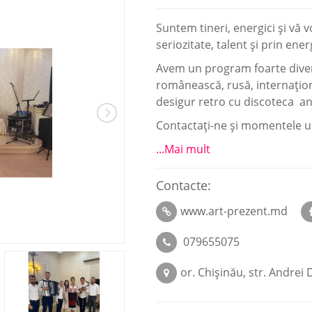
Suntem tineri, energici şi vă 
seriozitate, talent şi prin ene
Avem un program foarte diver
românească, rusă, internaţiona
desigur retro cu discoteca an
Contactaţi-ne şi momentele un
...Mai mult
Contacte:
www.art-prezent.md
079655075
or. Chișinău, str. Andrei