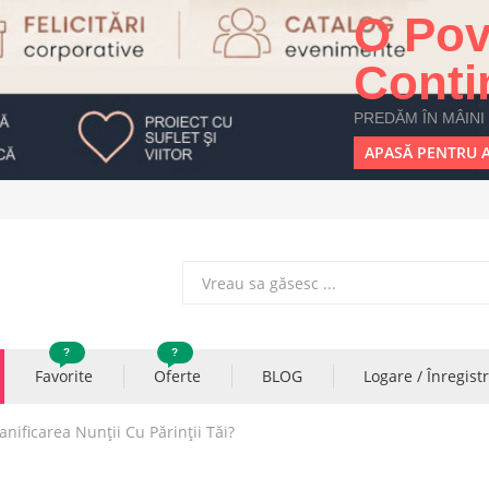
O Pov
Conti
PREDĂM ÎN MÂINI
APASĂ PENTRU A
?
?
Favorite
Oferte
BLOG
Logare / Înregist
nificarea Nunţii Cu Părinţii Tăi?