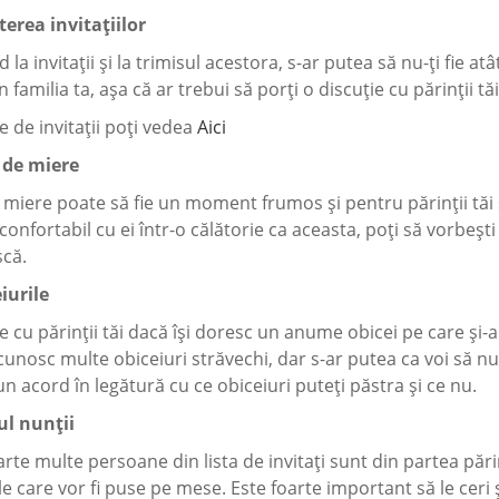
terea invitațiilor
 la invitații și la trimisul acestora, s-ar putea să nu-ți fie atâ
n familia ta, așa că ar trebui să porți o discuție cu părinții tăi
 de invitaţii poţi vedea
Aici
 de miere
miere poate să fie un moment frumos și pentru părinții tăi ș
 confortabil cu ei într-o călătorie ca aceasta, poți să vorbești
scă.
iurile
 cu părinții tăi dacă își doresc un anume obicei pe care și-a
cunosc multe obiceiuri străvechi, dar s-ar putea ca voi să nu 
 acord în legătură cu ce obiceiuri puteți păstra și ce nu.
ul nunții
rte multe persoane din lista de invitați sunt din partea părin
e care vor fi puse pe mese. Este foarte important să le ceri 