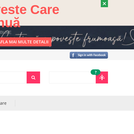
este Care
nuă
 BUNE
FLA MAI MULTE DETALII
?
rare