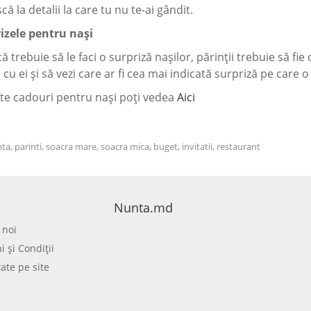
ă la detalii la care tu nu te-ai gândit.
rizele pentru nași
ă trebuie să le faci o surpriză nașilor, părinții trebuie să fie
 cu ei și să vezi care ar fi cea mai indicată surpriză pe care o 
te cadouri pentru naşi poţi vedea
Aici
ta, parinti, soacra mare, soacra mica, buget, invitatii, restaurant
Nunta.md
 noi
 şi Condiţii
tate pe site