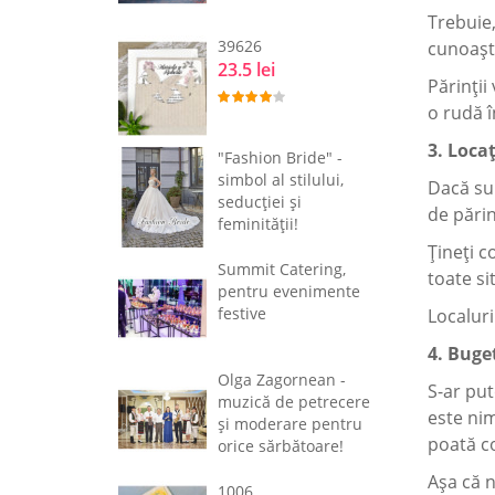
Trebuie,
39626
cunoaște
23.5 lei
Părinții
o rudă î
3. Loca
"Fashion Bride" -
simbol al stilului,
Dacă sun
seducţiei şi
de părin
feminităţii!
Țineți co
Summit Catering,
toate si
pentru evenimente
festive
Localuri
4. Buge
Olga Zagornean -
S-ar put
muzică de petrecere
este nim
şi moderare pentru
poată co
orice sărbătoare!
Așa că n
1006