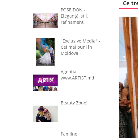
Ce tr
POSEIDON -
Eleganţă, stil,
rafinament
"Exclusive Media" -
Cei mai buni în
Moldova !
Agenţia
www.ARTIST.md
Beauty Zone!
Panilino