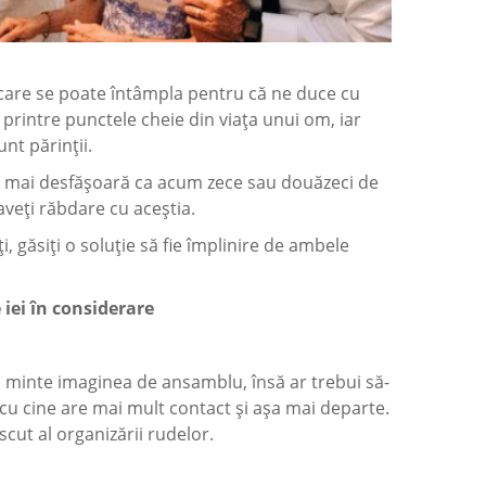
u care se poate întâmpla pentru că ne duce cu
printre punctele cheie din viața unui om, iar
unt părinții.
u se mai desfășoară ca acum zece sau douăzeci de
 aveți răbdare cu aceștia.
i, găsiți o soluție să fie împlinire de ambele
 iei în considerare
 în minte imaginea de ansamblu, însă ar trebui să-
ne cu cine are mai mult contact și așa mai departe.
scut al organizării rudelor.