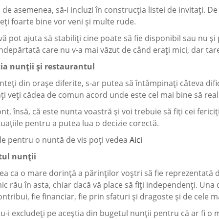
 de asemenea, să-i incluzi în construcția listei de invitați. De
ți foarte bine vor veni și multe rude.
 vă pot ajuta să stabiliți cine poate să fie disponibil sau nu ș
ndepărtată care nu v-a mai văzut de când erați mici, dar tare
ția nunții și restaurantul
teți din orașe diferite, s-ar putea să întâmpinați câteva dif
ți veți cădea de comun acord unde este cel mai bine să real
nt, însă, că este nunta voastră și voi trebuie să fiți cei fericiț
tuațiile pentru a putea lua o decizie corectă.
le pentru o nuntă de vis poţi vedea
Aici
tul nunții
ea ca o mare dorință a părinților voștri să fie reprezentată 
ic rău în asta, chiar dacă vă place să fiți independenți. Una 
ntribui, fie financiar, fie prin sfaturi și dragoste și de cele m
u-i excludeți pe aceștia din bugetul nunții pentru că ar fi o 