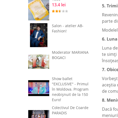
13.4 lei
5. Trimi
Revenind
parte di
Salon - atelier AB-
Modelele
Fashion!
6. Luna
Luna de 
Moderator MARIANA
te simți
BOGACI
însoțea
7. Obice
Vorbește
Show ballet
"EXCLUSIVE" - Primul
aceștia 
în Moldova. Program
de comun
neobişnuit de la 150
8. Meni
Euro!
Colectivul De Coarde
Dacă foa
PARADIS
meniuril