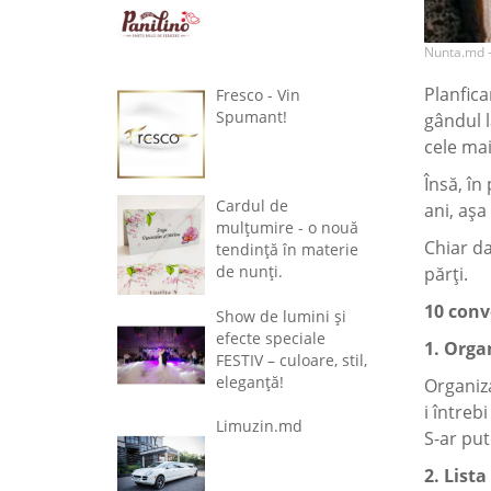
Nunta.md 
Planfica
Fresco - Vin
Spumant!
gândul l
cele mai
Însă, în
Cardul de
ani, așa
mulțumire - o nouă
Chiar da
tendință în materie
de nunți.
părți.
10 conve
Show de lumini și
efecte speciale
1. Orga
FESTIV – culoare, stil,
eleganță!
Organiza
i întreb
Limuzin.md
S-ar put
2. Lista