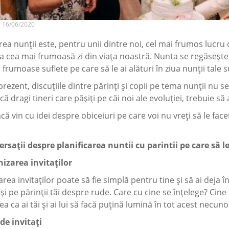
- 16/06/2020
rea nunții este, pentru unii dintre noi, cel mai frumos lucr
a cea mai frumoasă zi din viața noastră. Nunta se regăsește 
 frumoase suflete pe care să le ai alături în ziua nunții tale s
 prezent, discuțiile dintre părinți și copii pe tema nunții n
 că dragi tineri care pășiți pe căi noi ale evoluției, trebuie să
că vin cu idei despre obiceiuri pe care voi nu vreți să le faceț
rsații despre planificarea nuntii cu parintii pe care să le
nizarea invitaților
rea invitaților poate să fie simplă pentru tine și să ai deja
i și pe părinții tăi despre rude. Care cu cine se înțelege? Ci
ea ca ai tăi și ai lui să facă puțină lumină în tot acest necuno
 de invitați