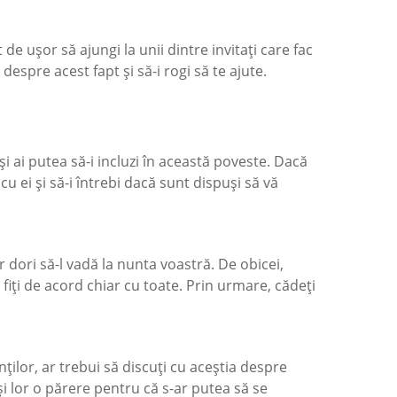
t de ușor să ajungi la unii dintre invitați care fac
 despre acest fapt și să-i rogi să te ajute.
i ai putea să-i incluzi în această poveste. Dacă
 cu ei și să-i întrebi dacă sunt dispuși să vă
r dori să-l vadă la nunta voastră. De obicei,
fiți de acord chiar cu toate. Prin urmare, cădeți
ților, ar trebui să discuți cu aceștia despre
și lor o părere pentru că s-ar putea să se