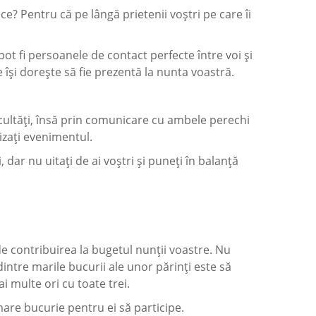
 ce? Pentru că pe lângă prietenii voștri pe care îi
i pot fi persoanele de contact perfecte între voi și
 își dorește să fie prezentă la nunta voastră.
icultăți, însă prin comunicare cu ambele perechi
izați evenimentul.
i, dar nu uitați de ai voștri și puneți în balanță
de contribuirea la bugetul nunții voastre. Nu
dintre marile bucurii ale unor părinți este să
ai multe ori cu toate trei.
mare bucurie pentru ei să participe.