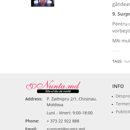
gândeasc
9. Surp
Pentru c
vorbești
MAi mul
TAGS:
nun
INFO
Despre
Address:
P. Zadnipru 2/1, Chisinau,
Termeni
Moldova
Publici
Luni - Vineri: 9:00-18:00
Phone:
+ 373 22 922 888
Email:
support@nunta.md