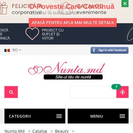
O Poveste Care Continuă
PREDĂM ÎN MÂINI BUNE
APASĂ PENTRU AFLA MAI MULTE DETALII
RO
?
CATEGORII
MENIU
Nunta.md
Catalog
Beauty