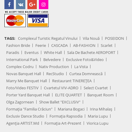
TAGS:
Complexul Turistic Regatul Vinului
Vila Nouă
POSEIDON
Fashion Bride
Feerie
CASCADA
AB-FASHION
Scarlet
Paradis
Eventus
White Hall
Sala De Bachete AEROPORT
International Park
Belvedere
Exclusive Foto&Video
Complex Codru
Nativ Production
La Vista
Novas Banquet Hall
RecStudio
Curtea Domnească
Marry Me Banquet Hall
Restaurant TINEREȚEA
Foto/Video FESTIV
Cvartetul VIV-ADRO
Select Cvartet
Porter Yard Banquet Hall
ELITE QUARTET
Banquet Room
Olga Zagornean
Show Ballet "EXCLUSIV"
Formația "Familia Crăciun"
Mariana Bogaci
Irina Mihalaș
Exclusiv Dance Studio
Formația Rapsodia
Maria Lupu
Agenţia ARTIST.md
Formația Art-Prezent
Viorica Lupu