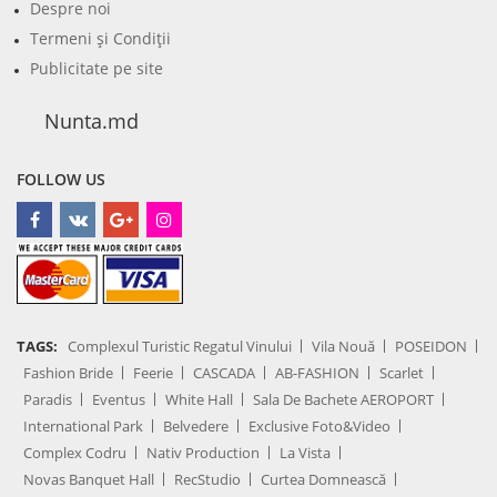
Despre noi
Termeni şi Condiţii
Publicitate pe site
Nunta.md
FOLLOW US
TAGS:
Complexul Turistic Regatul Vinului
Vila Nouă
POSEIDON
Fashion Bride
Feerie
CASCADA
AB-FASHION
Scarlet
Paradis
Eventus
White Hall
Sala De Bachete AEROPORT
International Park
Belvedere
Exclusive Foto&Video
Complex Codru
Nativ Production
La Vista
Novas Banquet Hall
RecStudio
Curtea Domnească