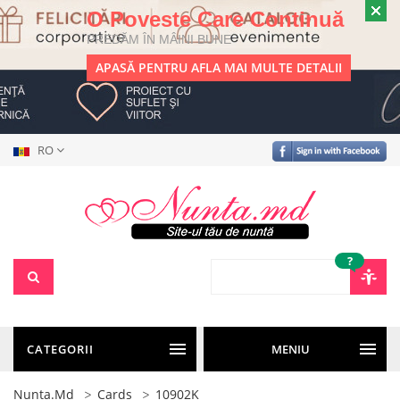
O Poveste Care Continuă
PREDĂM ÎN MÂINI BUNE
APASĂ PENTRU AFLA MAI MULTE DETALII
RO
?
CATEGORII
MENIU
Nunta.md
Cards
10902K