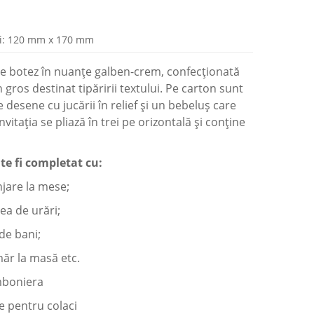
i: 120 mm x 170 mm
 de botez în nuanțe galben-crem, confecționată
 gros destinat tipăririi textului. Pe carton sunt
desene cu jucării în relief și un bebeluș care
vitația se pliază în trei pe orizontală și conține
te fi completat cu:
re la mese;
 de urări;
e bani;
 la masă etc.
oniera
pentru colaci