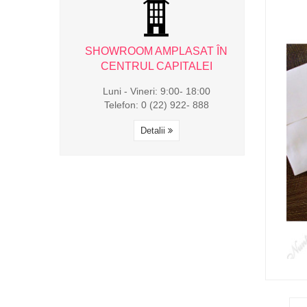
AMPLASAT ÎN
SHOWROOM AMPLASAT ÎN
SHOWROOM 
CAPITALEI
CENTRUL CAPITALEI
CENTRUL
i: 9:00- 18:00
Luni - Vineri: 9:00- 18:00
Luni - Viner
(22) 922- 888
Telefon: 0 (22) 922- 888
Telefon: 0 
alii
Detalii
Det