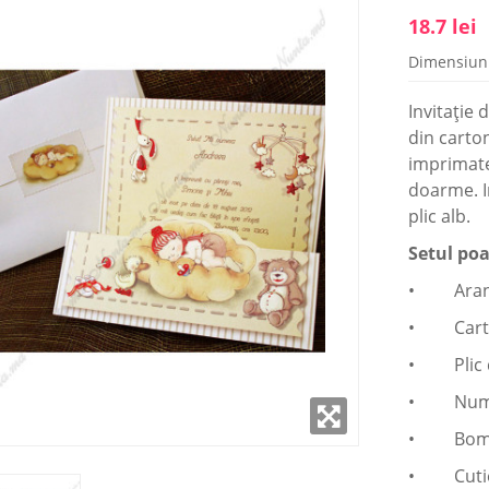
18.7 lei
Dimensiun
AMPLASAT ÎN
SHOWROOM AMPLASAT ÎN
 CAPITALEI
CENTRUL CAPITALEI
Invitație
din carton
i: 9:00- 18:00
Luni - Vineri: 9:00- 18:00
imprimate 
(22) 922- 888
Telefon: 0 (22) 922- 888
doarme. In
alii
Detalii
plic alb.
Setul poa
• Aranja
• Cartea
• Plic d
• Număr
• Bomb
• Cutie 