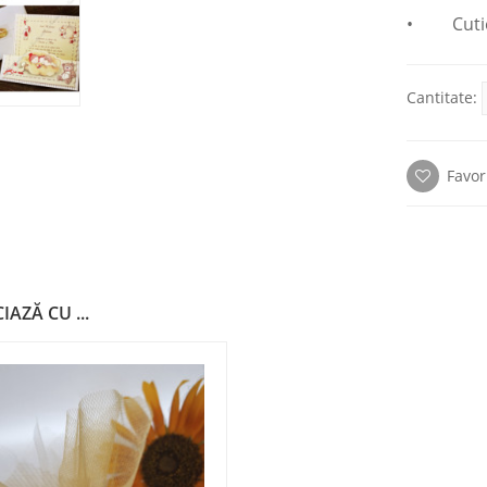
• Cutie 
Cantitate:
Favor
IAZĂ CU ...