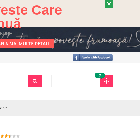
este Care
nuă
 BUNE
FLA MAI MULTE DETALII
?
rare
1