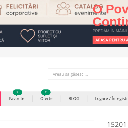
O Pov
Conti
PREDĂM ÎN MÂINI
APASĂ PENTRU A
?
?
Favorite
Oferte
BLOG
Logare / Înregist
1520