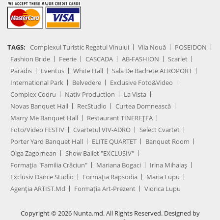
TAGS:
Complexul Turistic Regatul Vinului
Vila Nouă
POSEIDON
Fashion Bride
Feerie
CASCADA
AB-FASHION
Scarlet
Paradis
Eventus
White Hall
Sala De Bachete AEROPORT
International Park
Belvedere
Exclusive Foto&Video
Complex Codru
Nativ Production
La Vista
Novas Banquet Hall
RecStudio
Curtea Domnească
Marry Me Banquet Hall
Restaurant TINEREȚEA
Foto/Video FESTIV
Cvartetul VIV-ADRO
Select Cvartet
Porter Yard Banquet Hall
ELITE QUARTET
Banquet Room
Olga Zagornean
Show Ballet "EXCLUSIV"
Formația "Familia Crăciun"
Mariana Bogaci
Irina Mihalaș
Exclusiv Dance Studio
Formația Rapsodia
Maria Lupu
Agenţia ARTIST.md
Formația Art-Prezent
Viorica Lupu
Copyright © 2026 Nunta.md. All Rights Reserved. Designed by