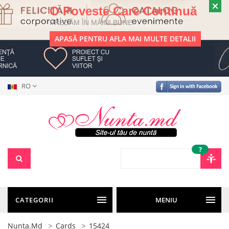
O Poveste Care Continuă
PREDĂM ÎN MÂINI BUNE
APASĂ PENTRU AFLA MAI MULTE DETALII
RO
?
CATEGORII
MENIU
Nunta.md
Cards
15424