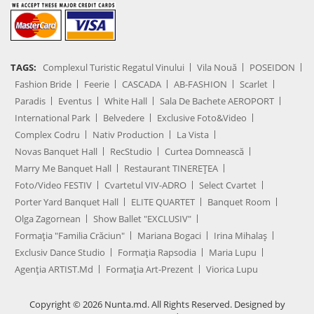
TAGS:
Complexul Turistic Regatul Vinului
Vila Nouă
POSEIDON
Fashion Bride
Feerie
CASCADA
AB-FASHION
Scarlet
Paradis
Eventus
White Hall
Sala De Bachete AEROPORT
International Park
Belvedere
Exclusive Foto&Video
Complex Codru
Nativ Production
La Vista
Novas Banquet Hall
RecStudio
Curtea Domnească
Marry Me Banquet Hall
Restaurant TINEREȚEA
Foto/Video FESTIV
Cvartetul VIV-ADRO
Select Cvartet
Porter Yard Banquet Hall
ELITE QUARTET
Banquet Room
Olga Zagornean
Show Ballet "EXCLUSIV"
Formația "Familia Crăciun"
Mariana Bogaci
Irina Mihalaș
Exclusiv Dance Studio
Formația Rapsodia
Maria Lupu
Agenţia ARTIST.md
Formația Art-Prezent
Viorica Lupu
Copyright © 2026 Nunta.md. All Rights Reserved. Designed by