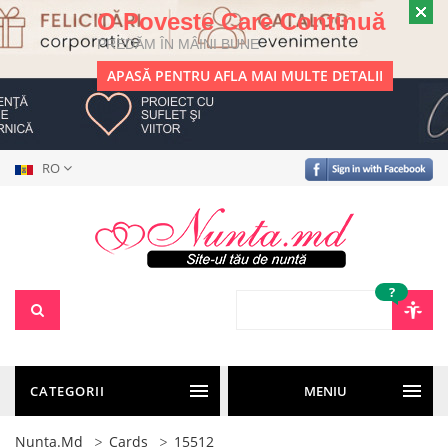
O Poveste Care Continuă
PREDĂM ÎN MÂINI BUNE
APASĂ PENTRU AFLA MAI MULTE DETALII
RO
?
CATEGORII
MENIU
Nunta.md
Cards
15512