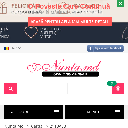
O Poveste Care Continuă
PREDĂM ÎN MÂINI BUNE
APASĂ PENTRU AFLA MAI MULTE DETALII
RO
?
CATEGORII
MENIU
Nunta.md
Cards
2110ALB