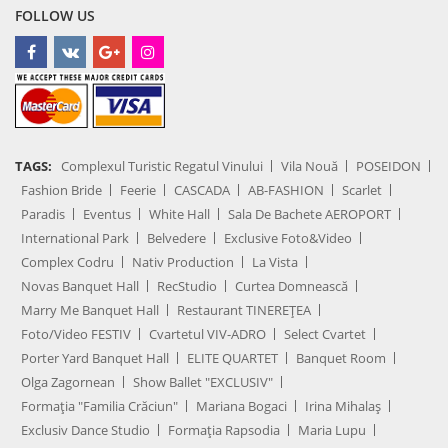
FOLLOW US
TAGS:
Complexul Turistic Regatul Vinului
Vila Nouă
POSEIDON
Fashion Bride
Feerie
CASCADA
AB-FASHION
Scarlet
Paradis
Eventus
White Hall
Sala De Bachete AEROPORT
International Park
Belvedere
Exclusive Foto&Video
Complex Codru
Nativ Production
La Vista
Novas Banquet Hall
RecStudio
Curtea Domnească
Marry Me Banquet Hall
Restaurant TINEREȚEA
Foto/Video FESTIV
Cvartetul VIV-ADRO
Select Cvartet
Porter Yard Banquet Hall
ELITE QUARTET
Banquet Room
Olga Zagornean
Show Ballet "EXCLUSIV"
Formația "Familia Crăciun"
Mariana Bogaci
Irina Mihalaș
Exclusiv Dance Studio
Formația Rapsodia
Maria Lupu