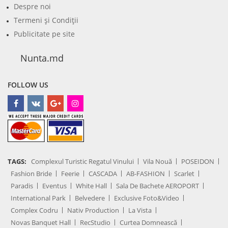
Despre noi
Termeni şi Condiţii
Publicitate pe site
Nunta.md
FOLLOW US
TAGS:
Complexul Turistic Regatul Vinului
Vila Nouă
POSEIDON
Fashion Bride
Feerie
CASCADA
AB-FASHION
Scarlet
Paradis
Eventus
White Hall
Sala De Bachete AEROPORT
International Park
Belvedere
Exclusive Foto&Video
Complex Codru
Nativ Production
La Vista
Novas Banquet Hall
RecStudio
Curtea Domnească