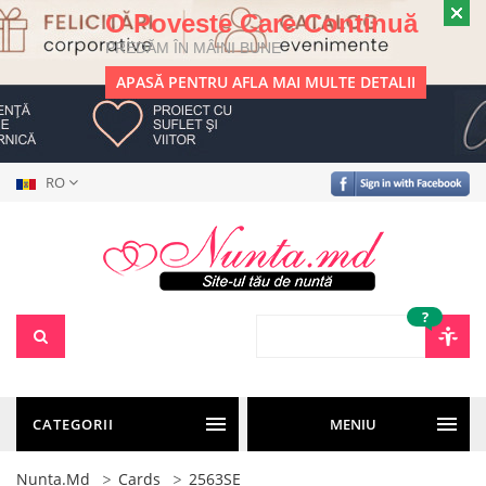
O Poveste Care Continuă
PREDĂM ÎN MÂINI BUNE
APASĂ PENTRU AFLA MAI MULTE DETALII
RO
?
CATEGORII
MENIU
Nunta.md
Cards
2563SE