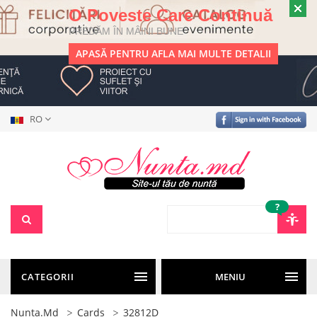
O Poveste Care Continuă
PREDĂM ÎN MÂINI BUNE
APASĂ PENTRU AFLA MAI MULTE DETALII
RO
?
CATEGORII
MENIU
Nunta.md
Cards
32812D