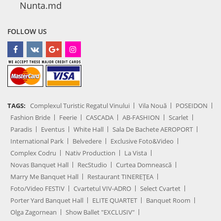
Nunta.md
FOLLOW US
TAGS:
Complexul Turistic Regatul Vinului
Vila Nouă
POSEIDON
Fashion Bride
Feerie
CASCADA
AB-FASHION
Scarlet
Paradis
Eventus
White Hall
Sala De Bachete AEROPORT
International Park
Belvedere
Exclusive Foto&Video
Complex Codru
Nativ Production
La Vista
Novas Banquet Hall
RecStudio
Curtea Domnească
Marry Me Banquet Hall
Restaurant TINEREȚEA
Foto/Video FESTIV
Cvartetul VIV-ADRO
Select Cvartet
Porter Yard Banquet Hall
ELITE QUARTET
Banquet Room
Olga Zagornean
Show Ballet "EXCLUSIV"