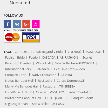
Nunta.md
FOLLOW US
TAGS:
Complexul Turistic Regatul Vinului
Vila Nouă
POSEIDON
Fashion Bride
Feerie
CASCADA
AB-FASHION
Scarlet
Paradis
Eventus
White Hall
Sala De Bachete AEROPORT
International Park
Belvedere
Exclusive Foto&Video
Complex Codru
Nativ Production
La Vista
Novas Banquet Hall
RecStudio
Curtea Domnească
Marry Me Banquet Hall
Restaurant TINEREȚEA
Foto/Video FESTIV
Cvartetul VIV-ADRO
Select Cvartet
Porter Yard Banquet Hall
ELITE QUARTET
Banquet Room
Olga Zagornean
Show Ballet "EXCLUSIV"