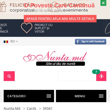
O Poveste Care Continuă
PREDĂM ÎN MÂINI BUNE
APASĂ PENTRU AFLA MAI MULTE DETALII
RO
?
CATEGORII
MENIU
Nunta.md
Cards
39341