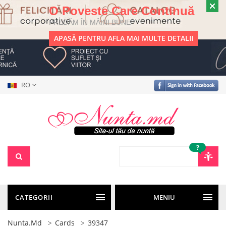
O Poveste Care Continuă
PREDĂM ÎN MÂINI BUNE
APASĂ PENTRU AFLA MAI MULTE DETALII
RO
?
CATEGORII
MENIU
Nunta.md
Cards
39347