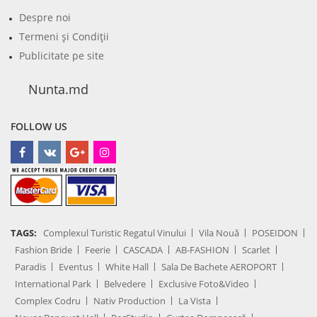
Despre noi
Termeni şi Condiţii
Publicitate pe site
Nunta.md
FOLLOW US
TAGS:
Complexul Turistic Regatul Vinului
Vila Nouă
POSEIDON
Fashion Bride
Feerie
CASCADA
AB-FASHION
Scarlet
Paradis
Eventus
White Hall
Sala De Bachete AEROPORT
International Park
Belvedere
Exclusive Foto&Video
Complex Codru
Nativ Production
La Vista