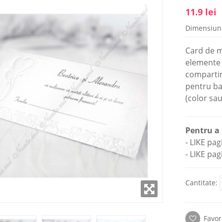
11.9 lei
Dimensiun
AMPLASAT ÎN
SHOWROOM AMPLASAT ÎN
 CAPITALEI
CENTRUL CAPITALEI
Card de m
elemente î
i: 9:00- 18:00
Luni - Vineri: 9:00- 18:00
compartime
(22) 922- 888
Telefon: 0 (22) 922- 888
pentru ban
alii
Detalii
(color sau
Pentru a 
- LIKE pa
- LIKE pag
Cantitate:
Favor