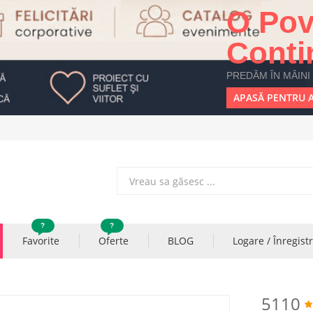
O Pov
Conti
PREDĂM ÎN MÂINI
APASĂ PENTRU A
?
?
Favorite
Oferte
BLOG
Logare / Înregist
5110