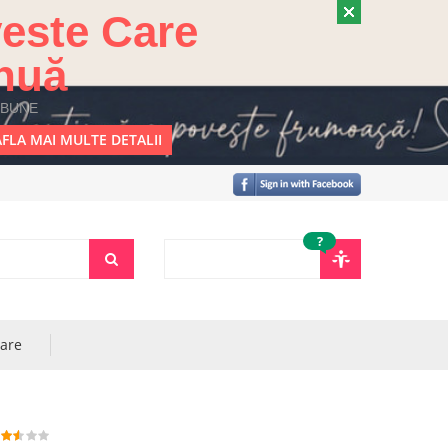
este Care
nuă
 BUNE
FLA MAI MULTE DETALII
?
rare