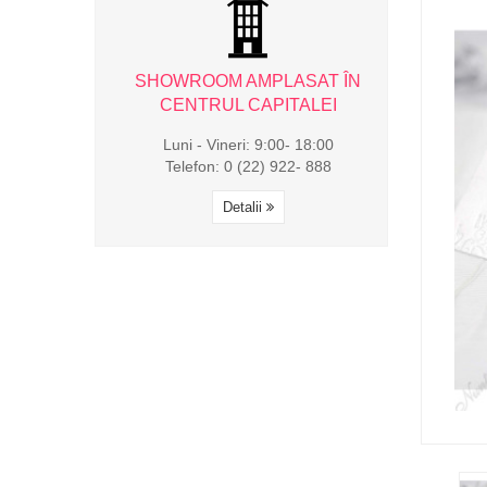
AMPLASAT ÎN
SHOWROOM AMPLASAT ÎN
SHOWROOM 
CAPITALEI
CENTRUL CAPITALEI
CENTRUL
i: 9:00- 18:00
Luni - Vineri: 9:00- 18:00
Luni - Viner
(22) 922- 888
Telefon: 0 (22) 922- 888
Telefon: 0 
alii
Detalii
Det