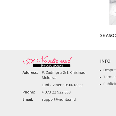
SE ASOC
INFO
Despre
Address:
P. Zadnipru 2/1, Chisinau,
Termeni
Moldova
Publici
Luni - Vineri: 9:00-18:00
Phone:
+ 373 22 922 888
Email:
support@nunta.md