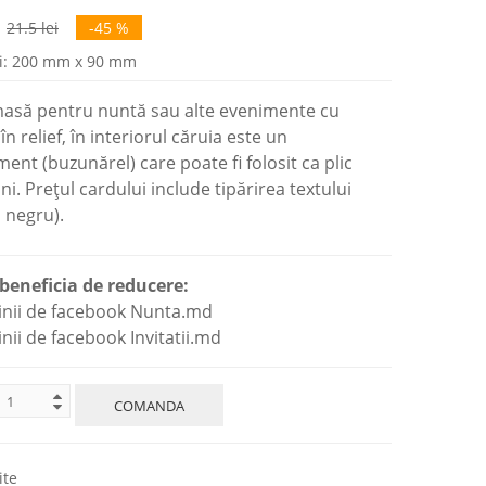
21.5 lei
-45 %
i: 200 mm x 90 mm
asă pentru nuntă sau alte evenimente cu
n relief, în interiorul căruia este un
nt (buzunărel) care poate fi folosit ca plic
i. Prețul cardului include tipărirea textului
 negru).
beneficia de reducere:
ginii de facebook Nunta.md
inii de facebook Invitatii.md
COMANDA
ite