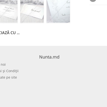
IAZĂ CU ...
Nunta.md
 noi
 şi Condiţii
tate pe site