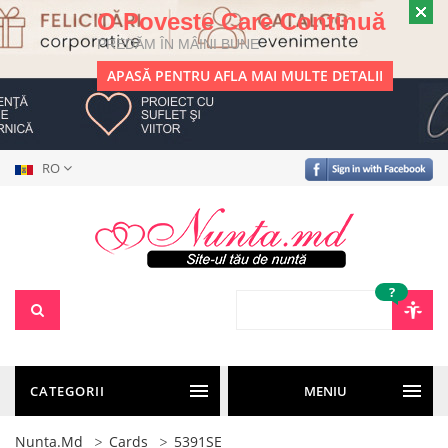
O Poveste Care Continuă
PREDĂM ÎN MÂINI BUNE
APASĂ PENTRU AFLA MAI MULTE DETALII
RO
?
CATEGORII
MENIU
Nunta.md
Cards
5391SE