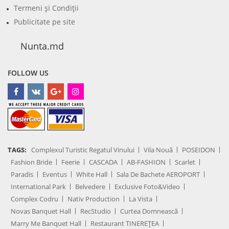
Termeni şi Condiţii
Publicitate pe site
Nunta.md
FOLLOW US
TAGS:
Complexul Turistic Regatul Vinului
Vila Nouă
POSEIDON
Fashion Bride
Feerie
CASCADA
AB-FASHION
Scarlet
Paradis
Eventus
White Hall
Sala De Bachete AEROPORT
International Park
Belvedere
Exclusive Foto&Video
Complex Codru
Nativ Production
La Vista
Novas Banquet Hall
RecStudio
Curtea Domnească
Marry Me Banquet Hall
Restaurant TINEREȚEA