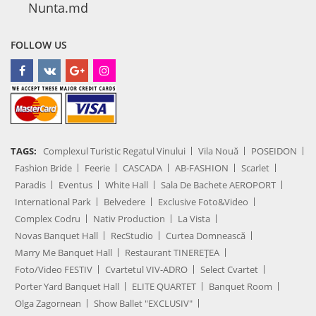
Nunta.md
FOLLOW US
TAGS:
Complexul Turistic Regatul Vinului
Vila Nouă
POSEIDON
Fashion Bride
Feerie
CASCADA
AB-FASHION
Scarlet
Paradis
Eventus
White Hall
Sala De Bachete AEROPORT
International Park
Belvedere
Exclusive Foto&Video
Complex Codru
Nativ Production
La Vista
Novas Banquet Hall
RecStudio
Curtea Domnească
Marry Me Banquet Hall
Restaurant TINEREȚEA
Foto/Video FESTIV
Cvartetul VIV-ADRO
Select Cvartet
Porter Yard Banquet Hall
ELITE QUARTET
Banquet Room
Olga Zagornean
Show Ballet "EXCLUSIV"