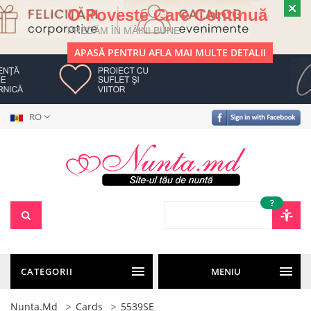
O Poveste Care Continuă
PREDĂM ÎN MÂINI BUNE
APASĂ PENTRU AFLA MAI MULTE DETALII
RO
?
CATEGORII
MENIU
Nunta.md
Cards
5539SE