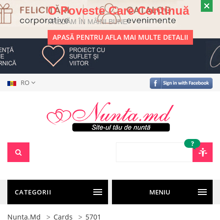
O Poveste Care Continuă
PREDĂM ÎN MÂINI BUNE
APASĂ PENTRU AFLA MAI MULTE DETALII
RO
?
CATEGORII
MENIU
Nunta.md
Cards
5701