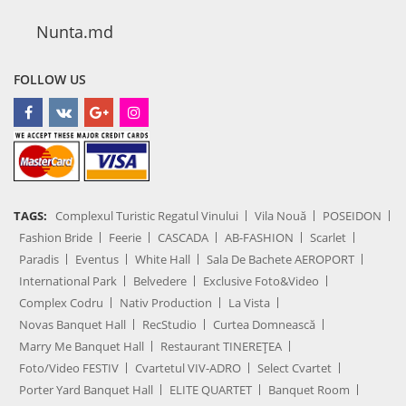
Nunta.md
FOLLOW US
TAGS:
Complexul Turistic Regatul Vinului
Vila Nouă
POSEIDON
Fashion Bride
Feerie
CASCADA
AB-FASHION
Scarlet
Paradis
Eventus
White Hall
Sala De Bachete AEROPORT
International Park
Belvedere
Exclusive Foto&Video
Complex Codru
Nativ Production
La Vista
Novas Banquet Hall
RecStudio
Curtea Domnească
Marry Me Banquet Hall
Restaurant TINEREȚEA
Foto/Video FESTIV
Cvartetul VIV-ADRO
Select Cvartet
Porter Yard Banquet Hall
ELITE QUARTET
Banquet Room