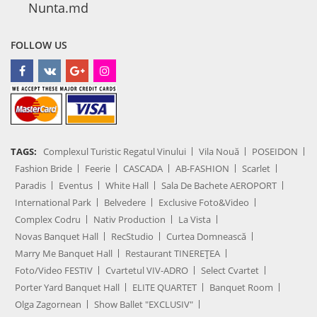
Nunta.md
FOLLOW US
TAGS:
Complexul Turistic Regatul Vinului
Vila Nouă
POSEIDON
Fashion Bride
Feerie
CASCADA
AB-FASHION
Scarlet
Paradis
Eventus
White Hall
Sala De Bachete AEROPORT
International Park
Belvedere
Exclusive Foto&Video
Complex Codru
Nativ Production
La Vista
Novas Banquet Hall
RecStudio
Curtea Domnească
Marry Me Banquet Hall
Restaurant TINEREȚEA
Foto/Video FESTIV
Cvartetul VIV-ADRO
Select Cvartet
Porter Yard Banquet Hall
ELITE QUARTET
Banquet Room
Olga Zagornean
Show Ballet "EXCLUSIV"