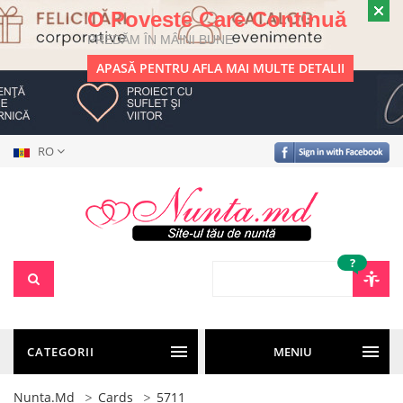
O Poveste Care Continuă
PREDĂM ÎN MÂINI BUNE
APASĂ PENTRU AFLA MAI MULTE DETALII
RO
?
CATEGORII
MENIU
Nunta.md
Cards
5711