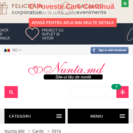
O Poveste Care Continuă
PREDĂM ÎN MÂINI BUNE
APASĂ PENTRU AFLA MAI MULTE DETALII
RO
?
CATEGORII
MENIU
Nunta.md
Cards
5916