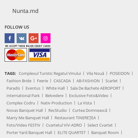
Nunta.md
FOLLOW US
TAGS:
Complexul Turistic Regatul Vinului
Vila Nouă
POSEIDON
Fashion Bride
Feerie
CASCADA
AB-FASHION
Scarlet
Paradis
Eventus
White Hall
Sala De Bachete AEROPORT
International Park
Belvedere
Exclusive Foto&Video
Complex Codru
Nativ Production
La Vista
Novas Banquet Hall
RecStudio
Curtea Domnească
Marry Me Banquet Hall
Restaurant TINEREȚEA
Foto/Video FESTIV
Cvartetul VIV-ADRO
Select Cvartet
Porter Yard Banquet Hall
ELITE QUARTET
Banquet Room