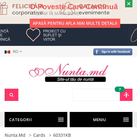
O Poveste Care Continuă
PREDĂM ÎN MÂINI BUNE
APASĂ PENTRU AFLA MAI MULTE DETALII
RO
?
CATEGORII
MENIU
Nunta.md
Cards
60331KB