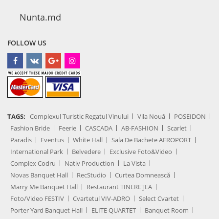
Nunta.md
FOLLOW US
TAGS:
Complexul Turistic Regatul Vinului
Vila Nouă
POSEIDON
Fashion Bride
Feerie
CASCADA
AB-FASHION
Scarlet
Paradis
Eventus
White Hall
Sala De Bachete AEROPORT
International Park
Belvedere
Exclusive Foto&Video
Complex Codru
Nativ Production
La Vista
Novas Banquet Hall
RecStudio
Curtea Domnească
Marry Me Banquet Hall
Restaurant TINEREȚEA
Foto/Video FESTIV
Cvartetul VIV-ADRO
Select Cvartet
Porter Yard Banquet Hall
ELITE QUARTET
Banquet Room