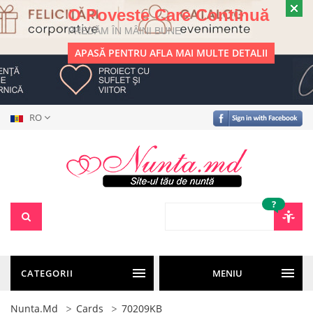
O Poveste Care Continuă
PREDĂM ÎN MÂINI BUNE
APASĂ PENTRU AFLA MAI MULTE DETALII
RO
?
CATEGORII
MENIU
Nunta.md
Cards
70209KB