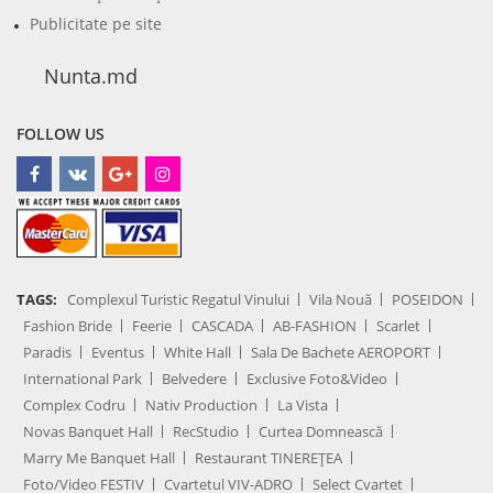
Publicitate pe site
Nunta.md
FOLLOW US
TAGS:
Complexul Turistic Regatul Vinului
Vila Nouă
POSEIDON
Fashion Bride
Feerie
CASCADA
AB-FASHION
Scarlet
Paradis
Eventus
White Hall
Sala De Bachete AEROPORT
International Park
Belvedere
Exclusive Foto&Video
Complex Codru
Nativ Production
La Vista
Novas Banquet Hall
RecStudio
Curtea Domnească
Marry Me Banquet Hall
Restaurant TINEREȚEA
Foto/Video FESTIV
Cvartetul VIV-ADRO
Select Cvartet