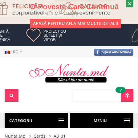
O Poveste Care Continuă
PREDĂM ÎN MÂINI BUNE
APASĂ PENTRU AFLA MAI MULTE DETALII
RO
?
CATEGORII
MENIU
Nunta.md
Cards
A3_01