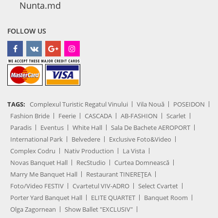
Nunta.md
FOLLOW US
TAGS:
Complexul Turistic Regatul Vinului
Vila Nouă
POSEIDON
Fashion Bride
Feerie
CASCADA
AB-FASHION
Scarlet
Paradis
Eventus
White Hall
Sala De Bachete AEROPORT
International Park
Belvedere
Exclusive Foto&Video
Complex Codru
Nativ Production
La Vista
Novas Banquet Hall
RecStudio
Curtea Domnească
Marry Me Banquet Hall
Restaurant TINEREȚEA
Foto/Video FESTIV
Cvartetul VIV-ADRO
Select Cvartet
Porter Yard Banquet Hall
ELITE QUARTET
Banquet Room
Olga Zagornean
Show Ballet "EXCLUSIV"