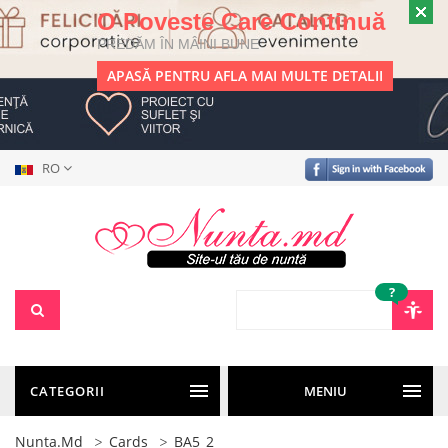
O Poveste Care Continuă
PREDĂM ÎN MÂINI BUNE
APASĂ PENTRU AFLA MAI MULTE DETALII
RO
?
CATEGORII
MENIU
Nunta.md
Cards
BA5_2