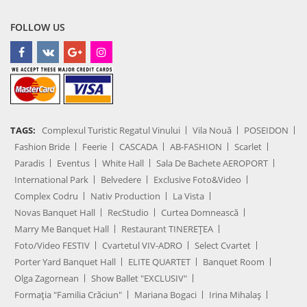
FOLLOW US
TAGS:
Complexul Turistic Regatul Vinului
Vila Nouă
POSEIDON
Fashion Bride
Feerie
CASCADA
AB-FASHION
Scarlet
Paradis
Eventus
White Hall
Sala De Bachete AEROPORT
International Park
Belvedere
Exclusive Foto&Video
Complex Codru
Nativ Production
La Vista
Novas Banquet Hall
RecStudio
Curtea Domnească
Marry Me Banquet Hall
Restaurant TINEREȚEA
Foto/Video FESTIV
Cvartetul VIV-ADRO
Select Cvartet
Porter Yard Banquet Hall
ELITE QUARTET
Banquet Room
Olga Zagornean
Show Ballet "EXCLUSIV"
Formația "Familia Crăciun"
Mariana Bogaci
Irina Mihalaș