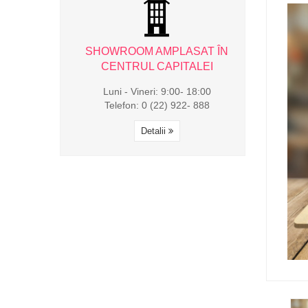
AMPLASAT ÎN
SHOWROOM AMPLASAT ÎN
SHOWROOM 
CAPITALEI
CENTRUL CAPITALEI
CENTRUL
i: 9:00- 18:00
Luni - Vineri: 9:00- 18:00
Luni - Viner
(22) 922- 888
Telefon: 0 (22) 922- 888
Telefon: 0 
alii
Detalii
Det