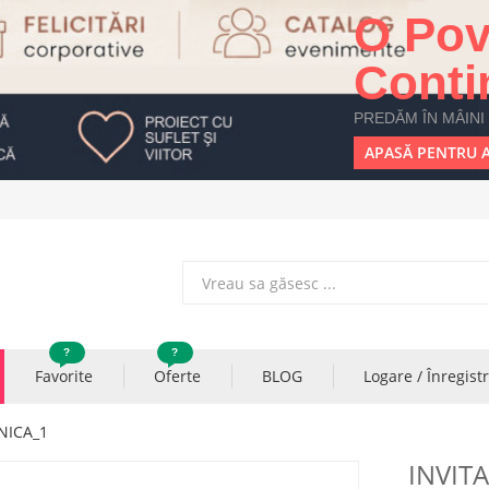
O Pov
Conti
PREDĂM ÎN MÂINI
APASĂ PENTRU A
?
?
Favorite
Oferte
BLOG
Logare / Înregist
NICA_1
INVIT