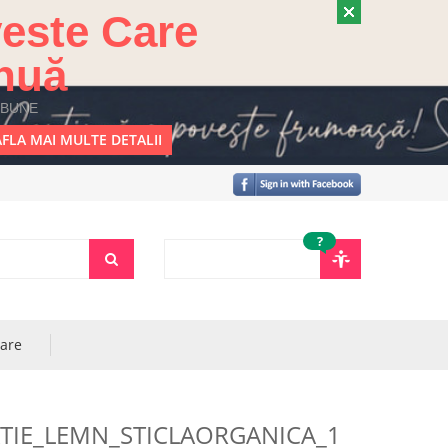
este Care
nuă
 BUNE
FLA MAI MULTE DETALII
?
rare
ATIE_LEMN_STICLAORGANICA_1