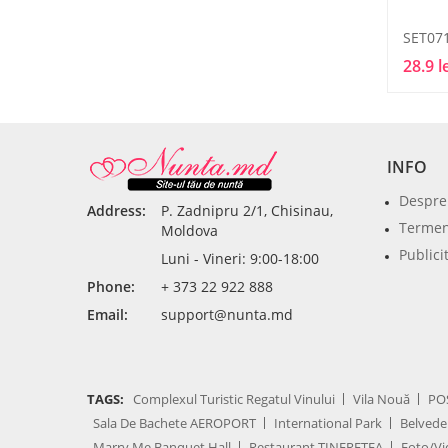
SET07
28.9 l
INFO
Despre
Address:
P. Zadnipru 2/1, Chisinau,
Termeni
Moldova
Publici
Luni - Vineri: 9:00-18:00
Phone:
+ 373 22 922 888
Email:
support@nunta.md
TAGS:
Complexul Turistic Regatul Vinului
Vila Nouă
PO
Sala De Bachete AEROPORT
International Park
Belvede
Marry Me Banquet Hall
Restaurant TINEREȚEA
Foto/Vi