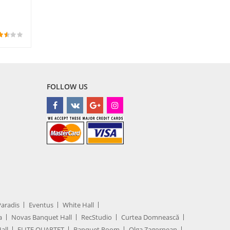
FOLLOW US
Paradis
Eventus
White Hall
a
Novas Banquet Hall
RecStudio
Curtea Domnească
all
ELITE QUARTET
Banquet Room
Olga Zagornean