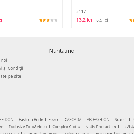
1
5117
ei
13.2 lei
16.5 lei
Nunta.md
 noi
 şi Condiţii
tate pe site
SEIDON
Fashion Bride
Feerie
CASCADA
AB-FASHION
Scarlet
re
Exclusive Foto&Video
Complex Codru
Nativ Production
La Vist
deo FESTIV
Cvartetul VIV-ADRO
Select Cvartet
Porter Yard Banquet H