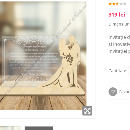
319 lei
AMPLASAT ÎN
SHOWROOM AMPLASAT ÎN
Dimensiun
 CAPITALEI
CENTRUL CAPITALEI
Invitație 
i: 9:00- 18:00
Luni - Vineri: 9:00- 18:00
și inovati
(22) 922- 888
Telefon: 0 (22) 922- 888
invitației
alii
Detalii
Cantitate:
Favor