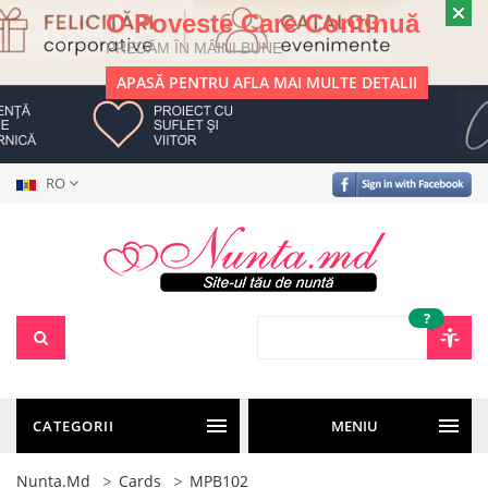
O Poveste Care Continuă
PREDĂM ÎN MÂINI BUNE
APASĂ PENTRU AFLA MAI MULTE DETALII
RO
?
CATEGORII
MENIU
Nunta.md
Cards
MPB102