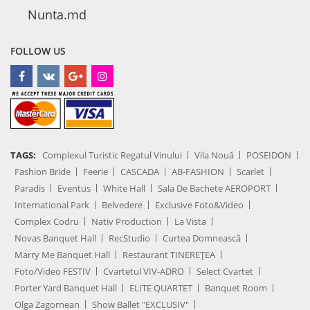
Nunta.md
FOLLOW US
TAGS:
Complexul Turistic Regatul Vinului
Vila Nouă
POSEIDON
Fashion Bride
Feerie
CASCADA
AB-FASHION
Scarlet
Paradis
Eventus
White Hall
Sala De Bachete AEROPORT
International Park
Belvedere
Exclusive Foto&Video
Complex Codru
Nativ Production
La Vista
Novas Banquet Hall
RecStudio
Curtea Domnească
Marry Me Banquet Hall
Restaurant TINEREȚEA
Foto/Video FESTIV
Cvartetul VIV-ADRO
Select Cvartet
Porter Yard Banquet Hall
ELITE QUARTET
Banquet Room
Olga Zagornean
Show Ballet "EXCLUSIV"