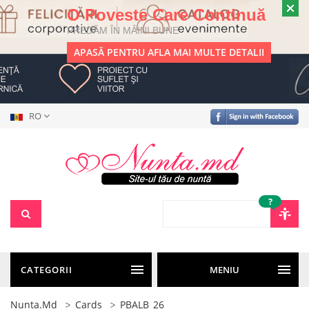
O Poveste Care Continuă
PREDĂM ÎN MÂINI BUNE
APASĂ PENTRU AFLA MAI MULTE DETALII
RO
?
CATEGORII
MENIU
Nunta.md
Cards
PBALB_26