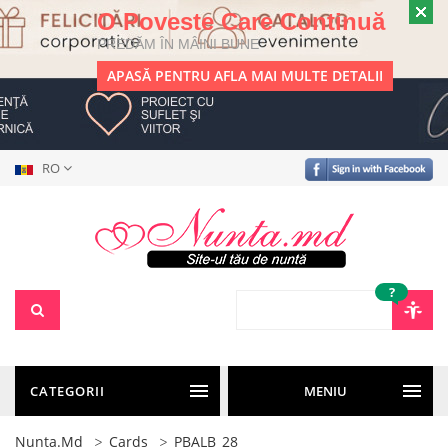
O Poveste Care Continuă
PREDĂM ÎN MÂINI BUNE
APASĂ PENTRU AFLA MAI MULTE DETALII
RO
?
CATEGORII
MENIU
Nunta.md
Cards
PBALB_28