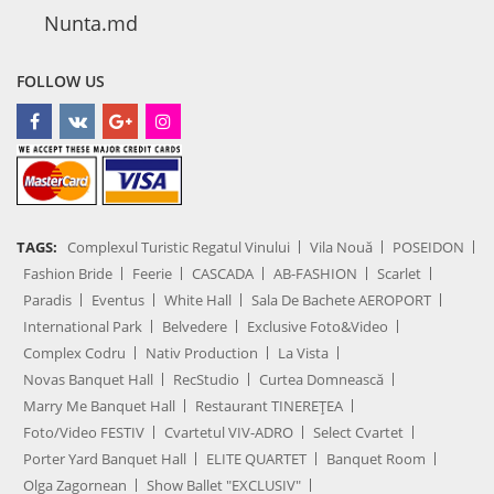
Nunta.md
FOLLOW US
TAGS:
Complexul Turistic Regatul Vinului
Vila Nouă
POSEIDON
Fashion Bride
Feerie
CASCADA
AB-FASHION
Scarlet
Paradis
Eventus
White Hall
Sala De Bachete AEROPORT
International Park
Belvedere
Exclusive Foto&Video
Complex Codru
Nativ Production
La Vista
Novas Banquet Hall
RecStudio
Curtea Domnească
Marry Me Banquet Hall
Restaurant TINEREȚEA
Foto/Video FESTIV
Cvartetul VIV-ADRO
Select Cvartet
Porter Yard Banquet Hall
ELITE QUARTET
Banquet Room
Olga Zagornean
Show Ballet "EXCLUSIV"