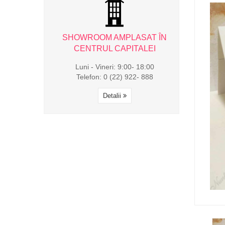
AMPLASAT ÎN
SHOWROOM AMPLASAT ÎN
SHOWROOM 
CAPITALEI
CENTRUL CAPITALEI
CENTRUL
i: 9:00- 18:00
Luni - Vineri: 9:00- 18:00
Luni - Viner
(22) 922- 888
Telefon: 0 (22) 922- 888
Telefon: 0 
alii
Detalii
Det