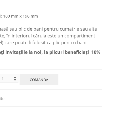
i: 100 mm x 196 mm
asă sau plic de bani pentru cumatrie sau alte
e, în interiorul căruia este un compartiment
) care poate fi folosit ca plic pentru bani.
i invitaţiile la noi, la plicuri beneficiaţi 10%
.
COMANDA
ite