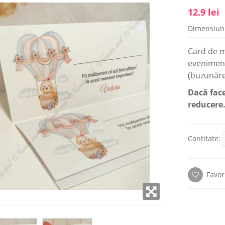
12.9 lei
Dimensiun
AMPLASAT ÎN
SHOWROOM AMPLASAT ÎN
 CAPITALEI
CENTRUL CAPITALEI
Card de m
eveniment
i: 9:00- 18:00
Luni - Vineri: 9:00- 18:00
(buzunărel
(22) 922- 888
Telefon: 0 (22) 922- 888
Dacă faceţ
alii
Detalii
reducere
Cantitate:
Favor