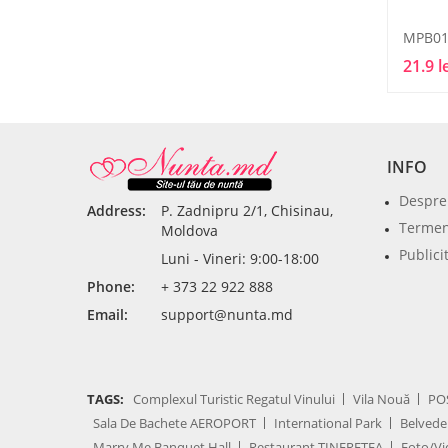
MPB01
21.9 l
INFO
Despre
Address:
P. Zadnipru 2/1, Chisinau,
Termeni
Moldova
Publici
Luni - Vineri: 9:00-18:00
Phone:
+ 373 22 922 888
Email:
support@nunta.md
TAGS:
Complexul Turistic Regatul Vinului
Vila Nouă
PO
Sala De Bachete AEROPORT
International Park
Belvede
Marry Me Banquet Hall
Restaurant TINEREȚEA
Foto/Vi