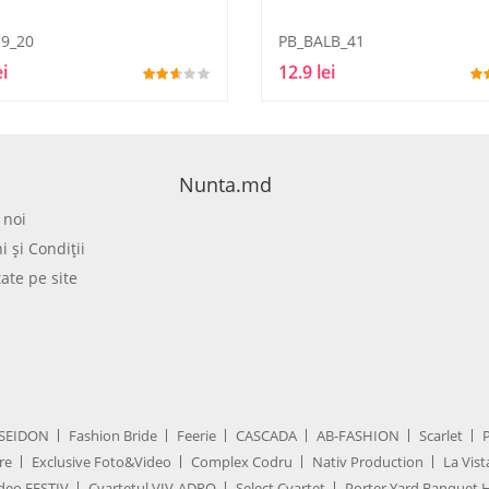
9_20
PB_BALB_41
ei
12.9 lei
Nunta.md
 noi
 şi Condiţii
tate pe site
SEIDON
Fashion Bride
Feerie
CASCADA
AB-FASHION
Scarlet
re
Exclusive Foto&Video
Complex Codru
Nativ Production
La Vist
deo FESTIV
Cvartetul VIV-ADRO
Select Cvartet
Porter Yard Banquet H