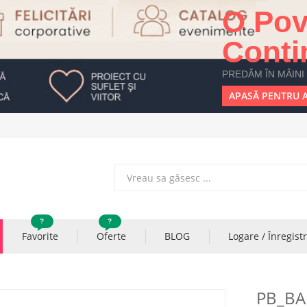
O Pov
Conti
PREDĂM ÎN MÂINI
APASĂ PENTRU A
?
?
Favorite
Oferte
BLOG
Logare / Înregist
PB_BA