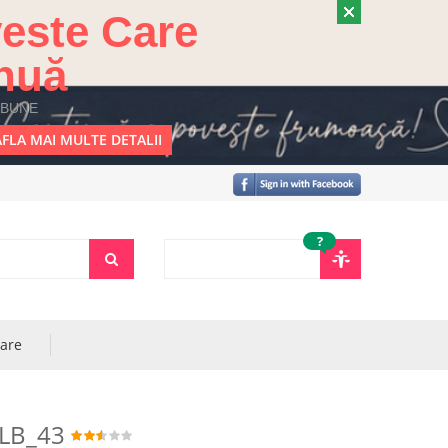
este Care
nuă
 BUNE
FLA MAI MULTE DETALII
?
rare
LB_43