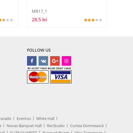
MB17_1
CUTIE
28.5 lei
300 l
FOLLOW US
Paradis
Eventus
White Hall
a
Novas Banquet Hall
RecStudio
Curtea Domnească
all
ELITE QUARTET
Banquet Room
Olga Zagornean