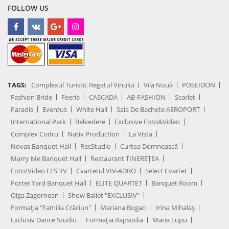
FOLLOW US
TAGS:
Complexul Turistic Regatul Vinului
Vila Nouă
POSEIDON
Fashion Bride
Feerie
CASCADA
AB-FASHION
Scarlet
Paradis
Eventus
White Hall
Sala De Bachete AEROPORT
International Park
Belvedere
Exclusive Foto&Video
Complex Codru
Nativ Production
La Vista
Novas Banquet Hall
RecStudio
Curtea Domnească
Marry Me Banquet Hall
Restaurant TINEREȚEA
Foto/Video FESTIV
Cvartetul VIV-ADRO
Select Cvartet
Porter Yard Banquet Hall
ELITE QUARTET
Banquet Room
Olga Zagornean
Show Ballet "EXCLUSIV"
Formația "Familia Crăciun"
Mariana Bogaci
Irina Mihalaș
Exclusiv Dance Studio
Formația Rapsodia
Maria Lupu