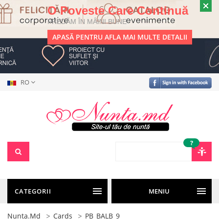
O Poveste Care Continuă
PREDĂM ÎN MÂINI BUNE
APASĂ PENTRU AFLA MAI MULTE DETALII
RO
?
CATEGORII
MENIU
Nunta.md
Cards
PB_BALB_9