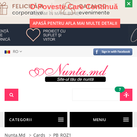
O Poveste Care Continuă
PREDĂM ÎN MÂINI BUNE
APASĂ PENTRU AFLA MAI MULTE DETALII
RO
?
CATEGORII
MENIU
Nunta.md
Cards
PB_ROZ1