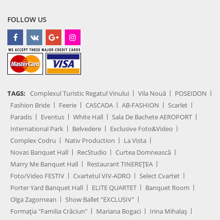
FOLLOW US
TAGS:
Complexul Turistic Regatul Vinului
Vila Nouă
POSEIDON
Fashion Bride
Feerie
CASCADA
AB-FASHION
Scarlet
Paradis
Eventus
White Hall
Sala De Bachete AEROPORT
International Park
Belvedere
Exclusive Foto&Video
Complex Codru
Nativ Production
La Vista
Novas Banquet Hall
RecStudio
Curtea Domnească
Marry Me Banquet Hall
Restaurant TINEREȚEA
Foto/Video FESTIV
Cvartetul VIV-ADRO
Select Cvartet
Porter Yard Banquet Hall
ELITE QUARTET
Banquet Room
Olga Zagornean
Show Ballet "EXCLUSIV"
Formația "Familia Crăciun"
Mariana Bogaci
Irina Mihalaș