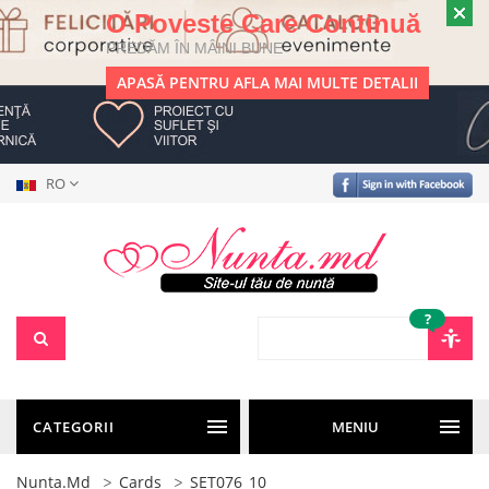
O Poveste Care Continuă
PREDĂM ÎN MÂINI BUNE
APASĂ PENTRU AFLA MAI MULTE DETALII
RO
?
CATEGORII
MENIU
Nunta.md
Cards
SET076_10