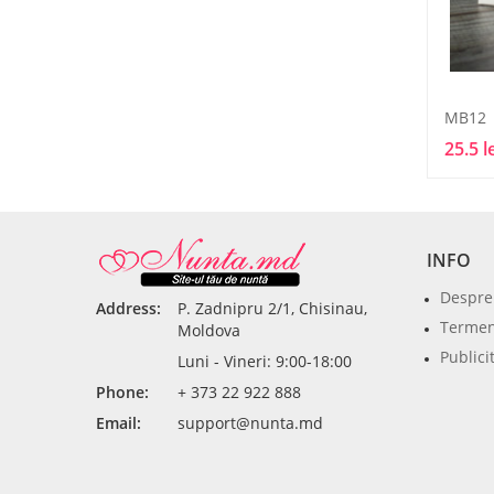
MB12
25.5 l
INFO
Despre
Address:
P. Zadnipru 2/1, Chisinau,
Termeni
Moldova
Publici
Luni - Vineri: 9:00-18:00
Phone:
+ 373 22 922 888
Email:
support@nunta.md