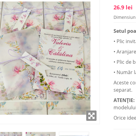
26.9 lei
Dimensiun
AMPLASAT ÎN
SHOWROOM AMPLASAT ÎN
 CAPITALEI
CENTRUL CAPITALEI
Setul poa
i: 9:00- 18:00
Luni - Vineri: 9:00- 18:00
• Plic invit
(22) 922- 888
Telefon: 0 (22) 922- 888
• Aranjar
alii
Detalii
• Plic de b
• Număr l
Aceste co
separat.
ATENŢIE:
modelului
Orice idee 