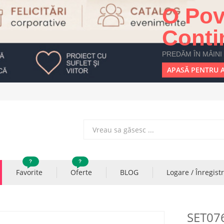
O Pov
Conti
PREDĂM ÎN MÂINI
APASĂ PENTRU A
?
?
Favorite
Oferte
BLOG
Logare / Înregist
SET07