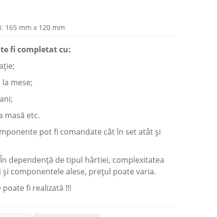
i: 165 mm x 120 mm
te fi completat cu:
aţie;
e la mese;
ani;
a masă etc.
mponente pot fi сomandate cât în set atât şi
În dependenţă de tipul hârtiei, complexitatea
 şi componentele alese, preţul poate varia.
poate fi realizată !!!