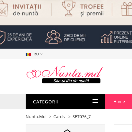
RO
CATEGORII
Home
Nunta.md
Cards
SET076_7