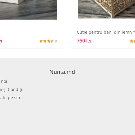
ei
750 lei
Nunta.md
 noi
 şi Condiţii
tate pe site