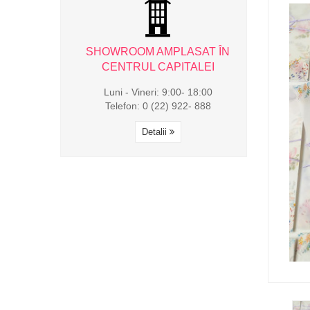
AMPLASAT ÎN
SHOWROOM AMPLASAT ÎN
SHOWROOM 
CAPITALEI
CENTRUL CAPITALEI
CENTRUL
i: 9:00- 18:00
Luni - Vineri: 9:00- 18:00
Luni - Viner
(22) 922- 888
Telefon: 0 (22) 922- 888
Telefon: 0 
alii
Detalii
Det