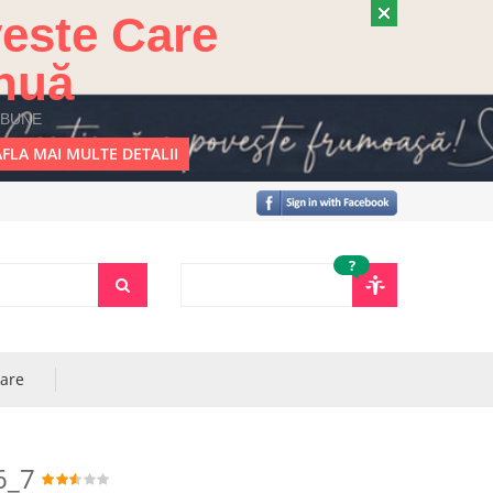
este Care
nuă
 BUNE
FLA MAI MULTE DETALII
?
rare
6_7