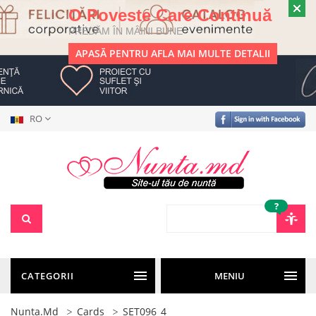
O Poveste Care Continuă
PREDĂM ÎN MÂINI BUNE
APASĂ PENTRU AFLA MAI MULTE DETALII
RO
?
CATEGORII
MENIU
Nunta.md
Cards
SET096_4