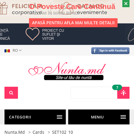
O Poveste Care Continuă
PREDĂM ÎN MÂINI BUNE
APASĂ PENTRU AFLA MAI MULTE DETALII
RO
?
CATEGORII
MENIU
Nunta.md
Cards
SET102_10