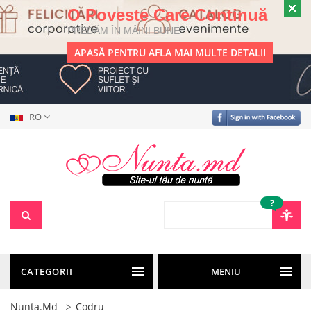
O Poveste Care Continuă
PREDĂM ÎN MÂINI BUNE
APASĂ PENTRU AFLA MAI MULTE DETALII
RO
?
CATEGORII
MENIU
Nunta.md
Codru