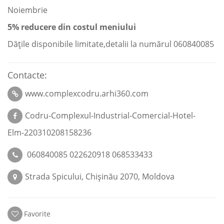
Noiembrie
5% reducere din costul meniului
Dățile disponibile limitate,detalii la numărul 060840085
Contacte:
www.complexcodru.arhi360.com
Codru-Complexul-Industrial-Comercial-Hotel-
Elm-220310208158236
060840085 022620918 068533433
Strada Spicului, Chișinău 2070, Moldova
Favorite