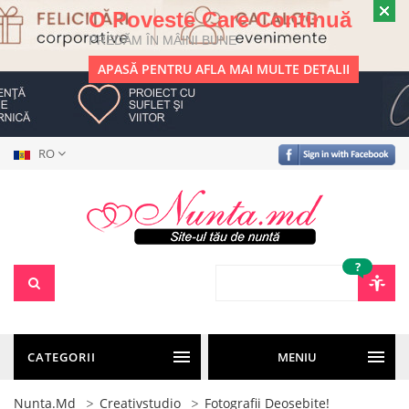
O Poveste Care Continuă
PREDĂM ÎN MÂINI BUNE
APASĂ PENTRU AFLA MAI MULTE DETALII
RO
?
CATEGORII
MENIU
Nunta.md
Creativstudio
Fotografii Deosebite!