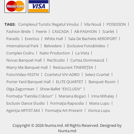
TAGS:
Complexul Turistic Regatul Vinului
Vila Nouă
POSEIDON
Fashion Bride
Feerie
CASCADA
AB-FASHION
Scarlet
Paradis
Eventus
White Hall
Sala De Bachete AEROPORT
International Park
Belvedere
Exclusive Foto&Video
Complex Codru
Nativ Production
La Vista
Novas Banquet Hall
RecStudio
Curtea Domnească
Marry Me Banquet Hall
Restaurant TINEREȚEA
Foto/Video FESTIV
Cvartetul VIV-ADRO
Select Cvartet
Porter Yard Banquet Hall
ELITE QUARTET
Banquet Room
Olga Zagornean
Show Ballet "EXCLUSIV"
Formația "Familia Crăciun"
Mariana Bogaci
Irina Mihalaș
Exclusiv Dance Studio
Formația Rapsodia
Maria Lupu
Agenţia ARTIST.md
Formația Art-Prezent
Viorica Lupu
Copyright © 2026 Nunta.md. All Rights Reserved. Designed by
Nunta.md